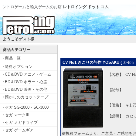
レトロゲームと輸入ゲームのお店
レトロイング ドット コム
ようこそゲスト様
商品カテゴリー
商品一覧
CV No1 きこりの与作 YOSAKU ( 
送料オプション
CD＆DVD アニメ・ゲーム
【名称】
CV 
BD＆DVD ホラー・心霊
BD＆DVD 映画・その他
【記号】
懐かしのカセットテープ
【価格】
￥1,7
セガ SG-1000・SC-3000
セガ マークIII
【説明】
カセ
セガ メガドライブ
セガ ゲームギア
※投稿フォームより、ご意見・ご感想を