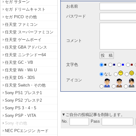
セガ サターン
お名前
セガ ドリームキャスト
パスワード
セガ PICO その他
任天堂 ファミコン
任天堂 スーパーファミコン
任天堂 ゲームボーイ
コメント
任天堂 GBA アドバンス
任天堂 ニンテンドー64
任天堂 GC・VB
■
■
■
■
文字色
任天堂 Wii・Wii U
なし
任天堂 DS・3DS
アイコン
任天堂 Switch・その他
Sony PS1 プレステ1
Sony PS2 プレステ2
Sony PS 3・4・5
▼ご自分の投稿記事を削除します。
Sony PSP・VITA
No.
Pass
Sony その他
NEC PCエンジン カード