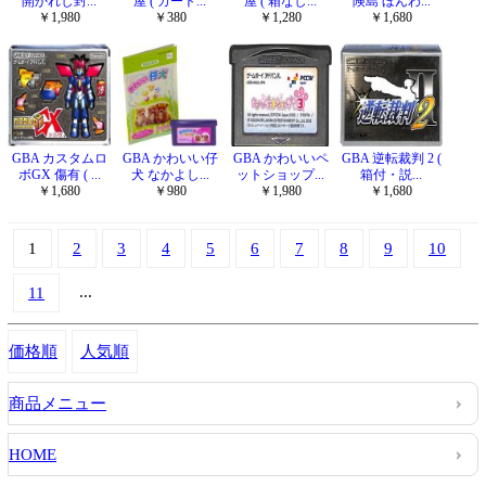
開かれし封...
屋 ( カート...
屋 ( 箱なし...
険島 ほんわ...
￥1,980
￥380
￥1,280
￥1,680
GBA カスタムロ
GBA かわいい仔
GBA かわいいペ
GBA 逆転裁判 2 (
ボGX 傷有 ( ...
犬 なかよし...
ットショップ...
箱付・説...
￥1,680
￥980
￥1,980
￥1,680
1
2
3
4
5
6
7
8
9
10
...
11
価格順
人気順
商品メニュー
HOME