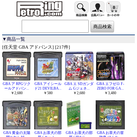
0
▼商品一覧
[任天堂 GBA アドバンス] [217件]
GBA ア RPGツク
GBA アイシール
GBA エ SDガンダ
GBA エフゼロ F-
ールアドバン...
ド21 DEVILBA...
ム Gジェネ...
ZERO FOR GA...
￥2,680
￥580
￥2,680
￥3,480
GBA 黄金の太陽
GBA お茶犬の部
GBA お茶犬の部
GBA お茶犬の冒