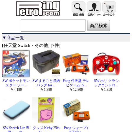
0
▼商品一覧
[任天堂 Switch・その他] [7件]
SW ポケットモン
SW まるごと収納
Pong 任天堂 テレ
SW ホリ クラシ
スター ソー...
バッグ for ...
ビゲーム15...
ックコントロ...
￥4,180
￥1,380
￥12,800
￥1,850
SW Switch Lite 専
グッズ Kirby 25th
Pong シャープ (