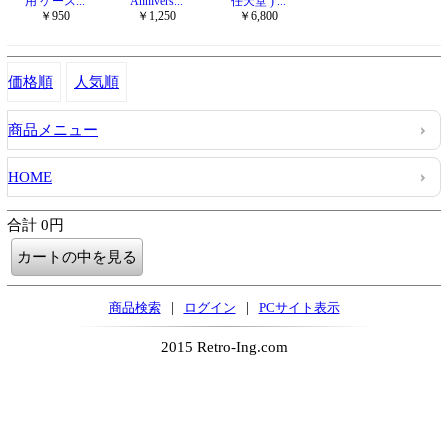
用 ケース...
Annivers...
任天堂 ) ...
￥950
￥1,250
￥6,800
価格順
人気順
商品メニュー
HOME
合計 0円
|
|
商品検索
ログイン
PCサイト表示
2015 Retro-Ing.com