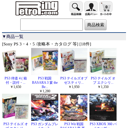
0
▼商品一覧
[Sony PS 3・4・5 /攻略本・カタログ 等] [18件]
PS3 侍道 4 ( 箱
PS3 戦国
PS3 テイルズオブ
PS3 テイルズ オ
付・説付・...
BASARA 3 宴 the
ゼスティリ...
ブ エクシリ...
￥1,650
Be...
￥1,950
￥1,350
￥1,280
PS3 テイルズ オ
PS3 ガンダムブレ
PS3 Wii 戦国
PS3 XBOX 360 バ