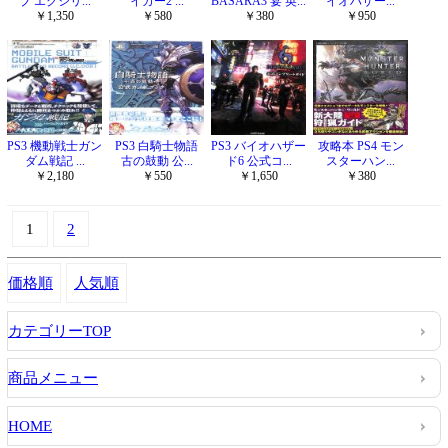
ブ エクシリ...
イカー2 ...
BASARA3 宴 英...
イオハザー...
￥1,350
￥580
￥380
￥950
PS3 機動戦士ガン
PS3 白騎士物語
PS3 バイオハザー
攻略本 PS4 モン
ダム戦記 ...
古の鼓動 公...
ド6 公式コ...
スターハン...
￥2,180
￥550
￥1,650
￥380
1
2
価格順
人気順
カテゴリーTOP
商品メニュー
HOME