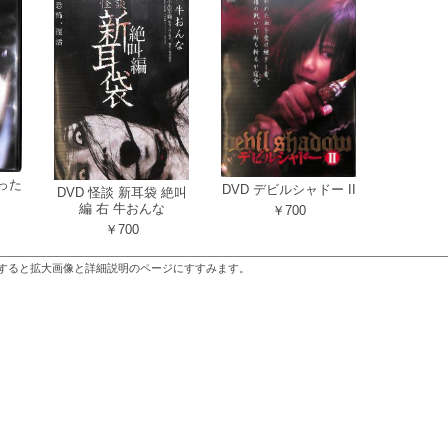
った
DVD デビルシャドー II
DVD 怪談 新耳袋 絶叫
編 右 牛おんな
￥700
￥700
すると拡大画像と詳細説明のページにすすみます。