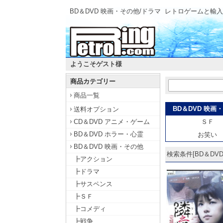
BD＆DVD 映画・その他/ドラマ
レトロゲームと輸入
ようこそゲスト様
商品カテゴリー
商品一覧
BD＆DVD 映画
送料オプション
CD＆DVD アニメ・ゲーム
ＳＦ
BD＆DVD ホラー・心霊
お笑い
BD＆DVD 映画・その他
検索条件[BD＆DVD
┣アクション
┣ドラマ
┣サスペンス
┣ＳＦ
┣コメディ
┣戦争