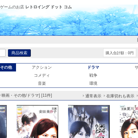
ゲームのお店
レトロイング ドット コム
購入合計額：0円
・その他
アクション
ドラマ
コメディ
戦争
音楽
環境
 映画・その他/ドラマ] [11件]
通常表示
在庫切れも表示