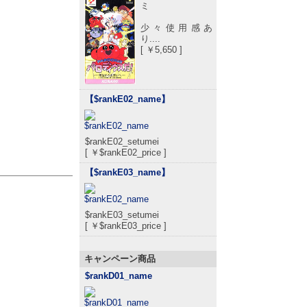
ミ
少々使用感あ
り....
[ ￥5,650 ]
【$rankE02_name
】
$rankE02_setumei
[ ￥$rankE02_price ]
【$rankE03_name
】
$rankE03_setumei
[ ￥$rankE03_price ]
キャンペーン商品
$rankD01_name