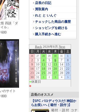
店長の日記
買取案内
れと と いんぐ
チェックした商品の履歴
之怪 四談「ダ
カイル」
ショッピングを続ける
600
購入手続きへ進む
呪いのサイト
店長のオススメ
800
【SFC パロディウスだ! 神話か
らお笑いへ ( 箱付・説付 )
】
箱付・説付 コナ