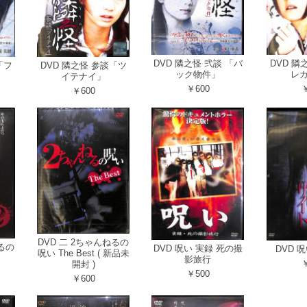
DVD 隣之怪 弐談 「バ
DVD 隣
「フ
DVD 隣之怪 参談「ツ
ック物件」
レ
イテナイ」
￥600
￥
￥600
DVD 二 2ちゃんねるの
ねるの
DVD 呪い 実録 死の撮
DVD 
呪い The Best ( 新品未
影旅行
￥
開封 )
￥500
￥600