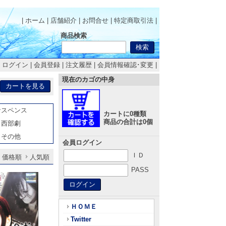
| ホーム
|
店舗紹介
|
お問合せ
|
特定商取引法
|
商品検索
|
ログイン
|
会員登録
|
注文履歴
|
会員情報確認･変更
|
現在のカゴの中身
サスペンス
カートに0種類
商品の合計は0個
西部劇
その他
会員ログイン
ＩＤ
価格順
人気順
PASS
ＨＯＭＥ
Twitter