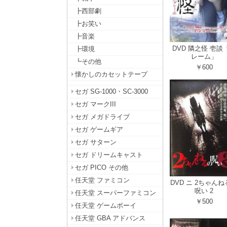
┣西部劇
┣お笑い
┣音楽
DVD 隣之怪 壱談
┣環境
レーム」
┗その他
￥600
懐かしのカセットテープ
セガ SG-1000・SC-3000
セガ マークIII
セガ メガドライブ
セガ ゲームギア
セガ サターン
セガ ドリームキャスト
セガ PICO その他
任天堂 ファミコン
DVD ニ 2ちゃん
呪い 2
任天堂 スーパーファミコン
￥500
任天堂 ゲームボーイ
任天堂 GBA アドバンス