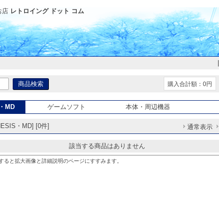
お店
レトロイング ドット コム
購入合計額：0円
S・MD
ゲームソフト
本体・周辺機器
SIS・MD] [0件]
通常表示
該当する商品はありません
すると拡大画像と詳細説明のページにすすみます。