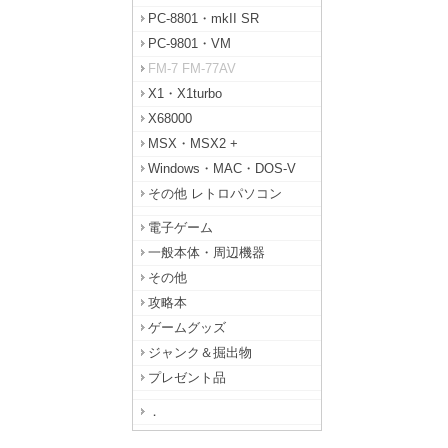
PC-8801・mkII SR
PC-9801・VM
FM-7 FM-77AV
X1・X1turbo
X68000
MSX・MSX2 +
Windows・MAC・DOS-V
その他 レトロパソコン
電子ゲーム
一般本体・周辺機器
その他
攻略本
ゲームグッズ
ジャンク＆掘出物
プレゼント品
．