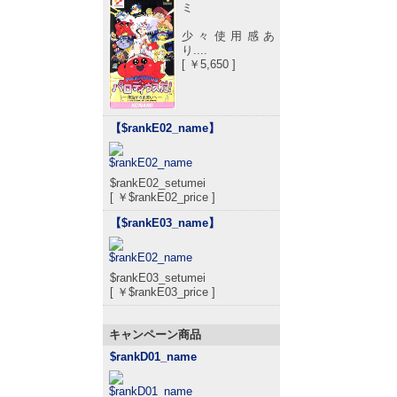
ミ
少々使用感あ
り....
[ ￥5,650 ]
【$rankE02_name
】
$rankE02_setumei
[ ￥$rankE02_price ]
【$rankE03_name
】
$rankE03_setumei
[ ￥$rankE03_price ]
キャンペーン商品
$rankD01_name