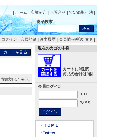
| ホーム
|
店舗紹介
|
お問合せ
|
特定商取引法
|
商品検索
|
ログイン
|
会員登録
|
注文履歴
|
会員情報確認･変更
|
現在のカゴの中身
カートに0種類
商品の合計は0個
在庫切れも表示
会員ログイン
ＩＤ
PASS
ＨＯＭＥ
Twitter