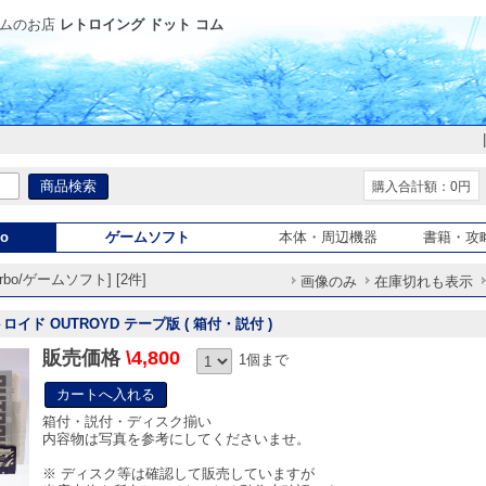
ムのお店
レトロイング ドット コム
購入合計額：0円
o
ゲームソフト
本体・周辺機器
書籍・攻
rbo/ゲームソフト] [2件]
画像のみ
在庫切れも表示
トロイド OUTROYD テープ版 ( 箱付・説付 )
販売価格
\4,800
1個まで
箱付・説付・ディスク揃い
内容物は写真を参考にしてくださいませ。
※ ディスク等は確認して販売していますが