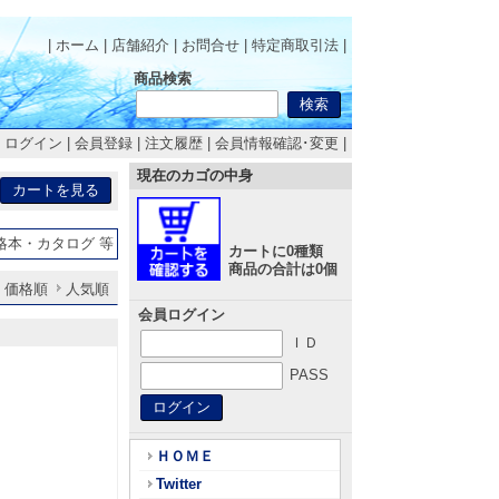
| ホーム
|
店舗紹介
|
お問合せ
|
特定商取引法
|
商品検索
|
ログイン
|
会員登録
|
注文履歴
|
会員情報確認･変更
|
現在のカゴの中身
略本・カタログ 等
カートに0種類
商品の合計は0個
価格順
人気順
会員ログイン
ＩＤ
PASS
ＨＯＭＥ
Twitter