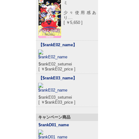
ミ
少々使用感あ
り....
[ ￥5,650 ]
【$rankE02_name
】
$rankE02_setumei
[ ￥$rankE02_price ]
【$rankE03_name
】
$rankE03_setumei
[ ￥$rankE03_price ]
キャンペーン商品
$rankD01_name