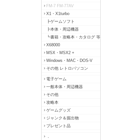
FM-7 FM-77AV
X1・X1turbo
┣ゲームソフト
┣本体・周辺機器
┗書籍・攻略本・カタログ 等
X68000
MSX・MSX2 +
Windows・MAC・DOS-V
その他 レトロパソコン
電子ゲーム
一般本体・周辺機器
その他
攻略本
ゲームグッズ
ジャンク＆掘出物
プレゼント品
．