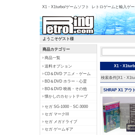
X1・X1turbo/ゲームソフト
レトロゲームと輸入ゲー
ようこそゲスト様
商品カテゴリー
商品一覧
X1・X1turb
送料オプション
CD＆DVD アニメ・ゲーム
検索条件[X1・X1tu
BD＆DVD ホラー・心霊
BD＆DVD 映画・その他
SHRAP X1 アウ
懐かしのカセットテープ
セガ SG-1000・SC-3000
セガ マークIII
セガ メガドライブ
セガ ゲームギア