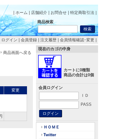
| ホーム
|
店舗紹介
|
お問合せ
|
特定商取引法
|
商品検索
|
ログイン
|
会員登録
|
注文履歴
|
会員情報確認･変更
|
現在のカゴの中身
商品画面へ戻る
カートに0種類
商品の合計は0個
会員ログイン
変更
ＩＤ
PASS
円
ＨＯＭＥ
Twitter