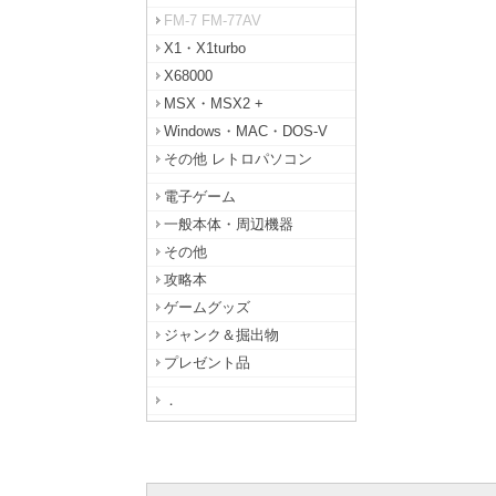
FM-7 FM-77AV
X1・X1turbo
X68000
MSX・MSX2 +
Windows・MAC・DOS-V
その他 レトロパソコン
電子ゲーム
一般本体・周辺機器
その他
攻略本
ゲームグッズ
ジャンク＆掘出物
プレゼント品
．