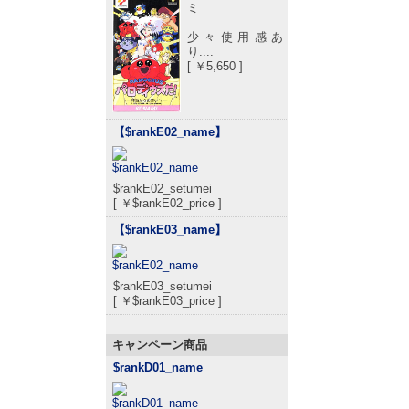
ミ
少々使用感あ
り....
[ ￥5,650 ]
【$rankE02_name
】
$rankE02_setumei
[ ￥$rankE02_price ]
【$rankE03_name
】
$rankE03_setumei
[ ￥$rankE03_price ]
キャンペーン商品
$rankD01_name