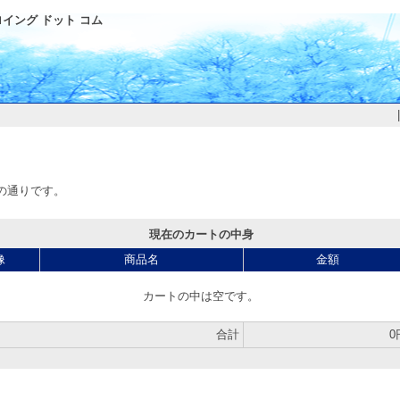
イング ドット コム
の通りです。
現在のカートの中身
像
商品名
金額
カートの中は空です。
合計
0