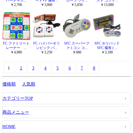
バーチャス...
ードVF 傷有...
ローラ ライ...
スト コント...
￥2,700
￥3,000
￥5,850
￥13,600
FC ファミリート
FC ハイパーオリ
SFC スーパーフ
SFC ホリパッド
レーナー ...
ンピック バ...
ァミコン コ...
SFC 傷有 ( ...
￥4,980
￥3,250
￥680
￥3,180
1
2
3
4
5
6
7
8
価格順
人気順
カテゴリーTOP
商品メニュー
HOME