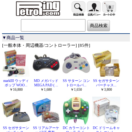
0
▼商品一覧
[一般本体・周辺機器/コントローラー] [85件]
markIII ウッディ
MD メガパッド
SS サターン コン
SS セガサターン
ポップ WOO...
MEGA PAD ( ...
トロールパ...
バーチャス...
￥16,800
￥1,680
￥1,650
￥3,800
SS セガサターン
SS リアルアーケ
DC カラーコント
DC ドリームキャ