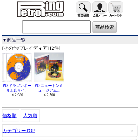
0
▼商品一覧
[その他/プレイディア] [2件]
PD ドラゴンボー
PD ニュートンミ
ルZ 真サイ...
ュージアム...
￥2,980
￥2,500
価格順
人気順
カテゴリーTOP