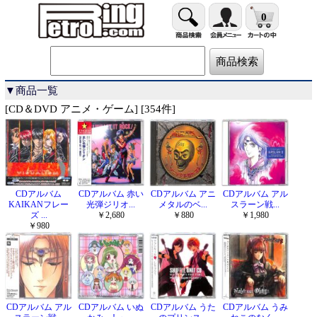
0
▼商品一覧
[CD＆DVD アニメ・ゲーム] [354件]
CDアルバム
CDアルバム 赤い
CDアルバム アニ
CDアルバム アル
KAIKANフレー
光弾ジリオ...
メタルのベ...
スラーン戦...
ズ ...
￥2,680
￥880
￥1,980
￥980
CDアルバム アル
CDアルバム いぬ
CDアルバム うた
CDアルバム うみ