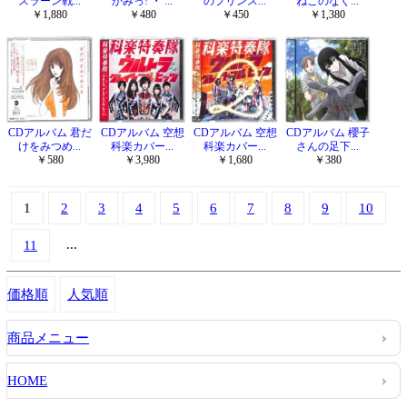
スラーン戦...
かみっ! ・ ...
のプリンス...
ねこのなく...
￥1,880
￥480
￥450
￥1,380
CDアルバム 君だ
CDアルバム 空想
CDアルバム 空想
CDアルバム 櫻子
けをみつめ...
科楽カバー...
科楽カバー...
さんの足下...
￥580
￥3,980
￥1,680
￥380
1
2
3
4
5
6
7
8
9
10
...
11
価格順
人気順
商品メニュー
HOME