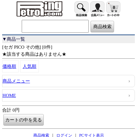
0
▼商品一覧
[セガ PICO その他] [0件]
★該当する商品はありません★
価格順
人気順
商品メニュー
HOME
合計 0円
|
|
商品検索
ログイン
PCサイト表示