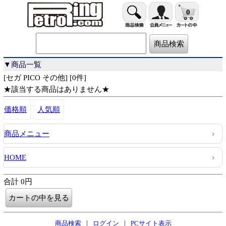
0
▼商品一覧
[セガ PICO その他] [0件]
★該当する商品はありません★
価格順
人気順
商品メニュー
HOME
合計 0円
|
|
商品検索
ログイン
PCサイト表示