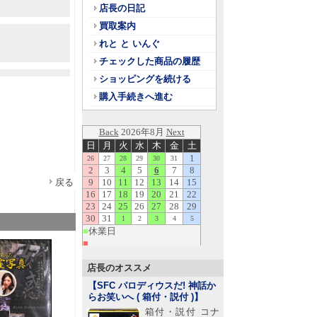
店長の日記
買取案内
れと と いんぐ
チェックした商品の履歴
ショッピングを続ける
購入手続きへ進む
戻る
店長のオススメ
【SFC パロディウスだ! 神話か
らお笑いへ ( 箱付・説付 )
】
箱付・説付 コナ