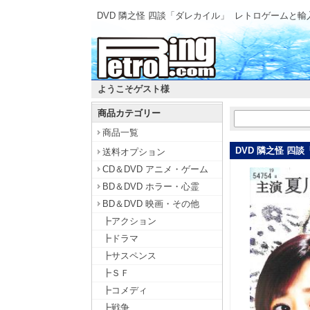
DVD 隣之怪 四談「ダレカイル」
レトロゲームと輸
ようこそゲスト様
商品カテゴリー
商品一覧
DVD 隣之怪 四
送料オプション
CD＆DVD アニメ・ゲーム
BD＆DVD ホラー・心霊
BD＆DVD 映画・その他
┣アクション
┣ドラマ
┣サスペンス
┣ＳＦ
┣コメディ
┣戦争