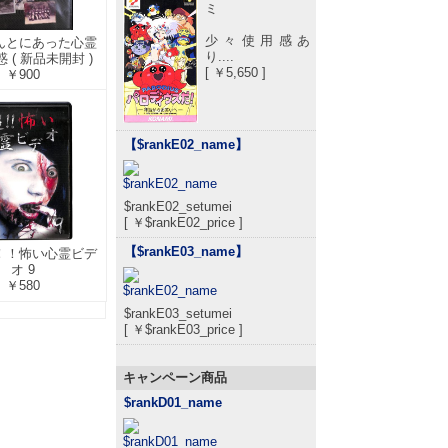
ミ
少々使用感あ
ほんとにあった心霊
り....
 ( 新品未開封 )
[ ￥5,650 ]
￥900
【$rankE02_name
】
$rankE02_setumei
[ ￥$rankE02_price ]
【$rankE03_name
】
超！！怖い心霊ビデ
オ 9
￥580
$rankE03_setumei
[ ￥$rankE03_price ]
キャンペーン商品
$rankD01_name