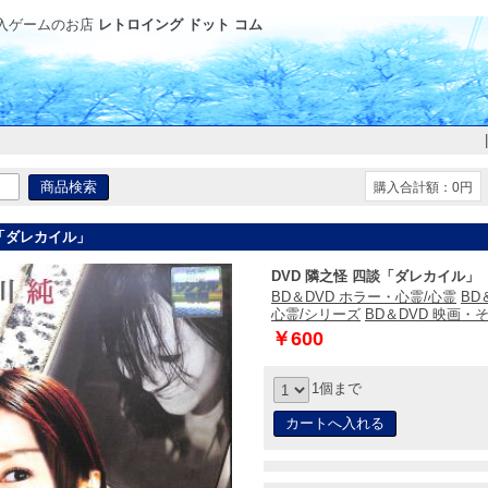
入ゲームのお店
レトロイング ドット コム
購入合計額：0円
談「ダレカイル」
DVD 隣之怪 四談「ダレカイル」
BD＆DVD ホラー・心霊/心霊
BD
心霊/シリーズ
BD＆DVD 映画・
￥600
1個まで