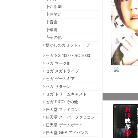
┣西部劇
┣お笑い
┣音楽
┣環境
┗その他
懐かしのカセットテープ
セガ SG-1000・SC-3000
セガ マークIII
セガ メガドライブ
セガ ゲームギア
セガ サターン
セガ ドリームキャスト
セガ PICO その他
任天堂 ファミコン
任天堂 スーパーファミコン
任天堂 ゲームボーイ
任天堂 GBA アドバンス