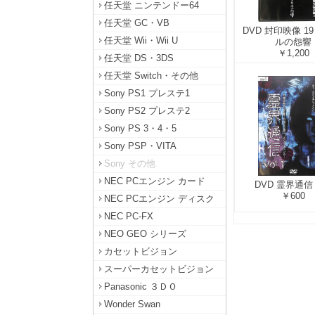
任天堂 ニンテンドー64
任天堂 GC・VB
DVD 封印映像 1
任天堂 Wii・Wii U
ルの怨響
￥1,200
任天堂 DS・3DS
任天堂 Switch・その他
Sony PS1 プレステ1
Sony PS2 プレステ2
Sony PS 3・4・5
Sony PSP・VITA
Sony その他
NEC PCエンジン カード
DVD 霊界通信 v
￥600
NEC PCエンジン ディスク
NEC PC-FX
NEO GEO シリーズ
カセットビジョン
スーパーカセットビジョン
Panasonic ３ＤＯ
Wonder Swan