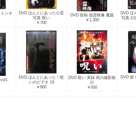
DVD ほんとにあった心霊
DVD 
9 トンネ
DVD 投稿 怨霊映像 魔篇
写真 呪い
写真 幻惑
￥1,300
￥700
DVD 
DVD ほんとにあった！呪
DVD 呪い 実録 死の撮影旅
ol1
いのビデオ 19
行
￥800
￥500