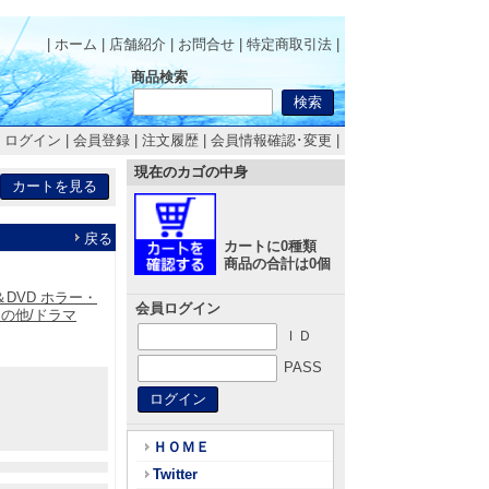
| ホーム
|
店舗紹介
|
お問合せ
|
特定商取引法
|
商品検索
|
ログイン
|
会員登録
|
注文履歴
|
会員情報確認･変更
|
現在のカゴの中身
戻る
カートに0種類
商品の合計は0個
＆DVD ホラー・
会員ログイン
その他/ドラマ
ＩＤ
PASS
ＨＯＭＥ
Twitter