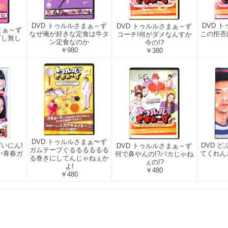
DVD トゥルルさまぁ～ず
DVD 
DVD トゥルルさまぁ～ず
まぁ～ず
なぜ俺が好きな定食は牛タ
この拒否
コーチ!何がダメなんすか
ズし無し
ン定食なのか
今の!?
￥980
￥380
DVD トゥルルさまぁ〜ず
 げいにん!
DVD 
DVD トゥルルさまぁ～ず
ガムテープぐるるるるるる
笑い青春ガ
てくれん
何で鼻やんの!?バカじゃね
る巻きにしてんじゃねぇか
ぇの!?
よ!
￥480
￥480