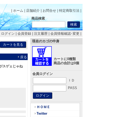
| ホーム
|
店舗紹介
|
お問合せ
|
特定商取引法
|
商品検索
|
ログイン
|
会員登録
|
注文履歴
|
会員情報確認･変更
|
現在のカゴの中身
戻る
カートに0種類
商品の合計は0個
ーがスゲェじゃね
会員ログイン
ＩＤ
PASS
ＨＯＭＥ
Twitter