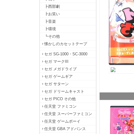
┣西部劇
┣お笑い
┣音楽
┣環境
┗その他
懐かしのカセットテープ
セガ SG-1000・SC-3000
セガ マークIII
セガ メガドライブ
セガ ゲームギア
セガ サターン
セガ ドリームキャスト
セガ PICO その他
任天堂 ファミコン
任天堂 スーパーファミコン
任天堂 ゲームボーイ
任天堂 GBA アドバンス