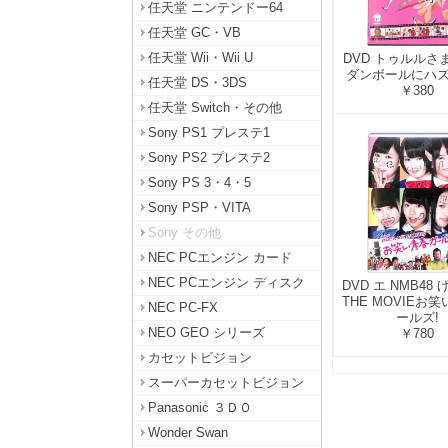
任天堂 ニンテンドー64
任天堂 GC・VB
任天堂 Wii・Wii U
DVD トゥルルさ
ダンボールにハ
任天堂 DS・3DS
￥380
任天堂 Switch・その他
Sony PS1 プレステ1
Sony PS2 プレステ2
Sony PS 3・4・5
Sony PSP・VITA
Sony その他
NEC PCエンジン カード
NEC PCエンジン ディスク
DVD エ NMB48
THE MOVIEお
NEC PC-FX
ールズ!
NEO GEO シリーズ
￥780
カセットビジョン
スーパーカセットビジョン
Panasonic ３ＤＯ
Wonder Swan