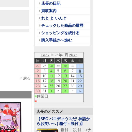
店長の日記
買取案内
れと と いんぐ
チェックした商品の履歴
ショッピングを続ける
購入手続きへ進む
戻る
店長のオススメ
【SFC パロディウスだ! 神話か
らお笑いへ ( 箱付・説付 )
】
箱付・説付 コナ