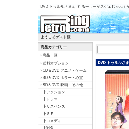
DVD トゥルルさまぁ ず るーしーがスゲェじゃねぇか
ようこそゲスト様
商品カテゴリー
商品一覧
DVD トゥルルさ
送料オプション
CD＆DVD アニメ・ゲーム
BD＆DVD ホラー・心霊
BD＆DVD 映画・その他
┣アクション
┣ドラマ
┣サスペンス
┣ＳＦ
┣コメディ
┣戦争