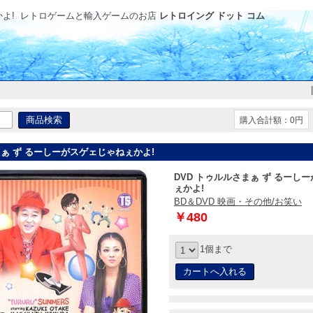
よ!
レトロゲームと輸入ゲームのお店
レトロイング ドット コム
購入合計額：0円
まぁ ず るーしーがスゲェじゃねぇかよ!
DVD トゥルルさまぁ ず るーし
ぇかよ!
BD＆DVD 映画・その他/お笑い
￥480
1個まで