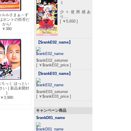
ミ
少々使用感あ
トゥルルさまぁ～ず
り....
はホントの拒否だ
[ ￥5,650 ]
から!
￥380
【$rankE02_name
】
$rankE02_setumei
[ ￥$rankE02_price ]
【$rankE03_name
】
どぶろっく ほっとい
さい ( 新品未開封
$rankE03_setumei
)
[ ￥$rankE03_price ]
￥3,980
キャンペーン商品
$rankD01_name