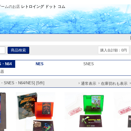
ゲームのお店
レトロイング ドット コム
購入合計額：0円
S・N64
NES
SNES
機器
SNES・N64/NES] [5件]
通常表示
在庫切れも表示