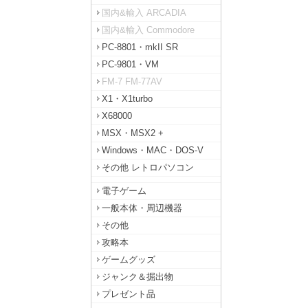
国内&輸入 ARCADIA
国内&輸入 Commodore
PC-8801・mkII SR
PC-9801・VM
FM-7 FM-77AV
X1・X1turbo
X68000
MSX・MSX2 +
Windows・MAC・DOS-V
その他 レトロパソコン
電子ゲーム
一般本体・周辺機器
その他
攻略本
ゲームグッズ
ジャンク＆掘出物
プレゼント品