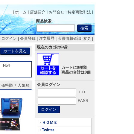
| ホーム
|
店舗紹介
|
お問合せ
|
特定商取引法
|
商品検索
|
ログイン
|
会員登録
|
注文履歴
|
会員情報確認･変更
|
現在のカゴの中身
N64
カートに0種類
商品の合計は0個
会員ログイン
価格順
人気順
ＩＤ
PASS
ＨＯＭＥ
Twitter