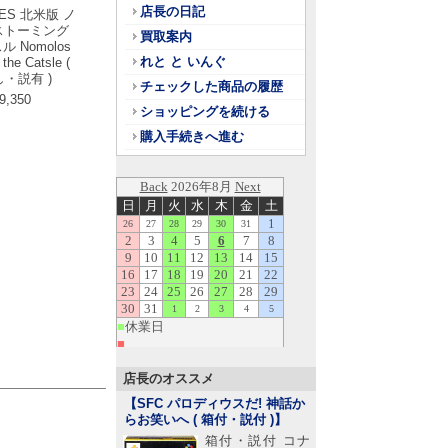
店長の日記
ES 北米版 ノ
ストーミング
買取案内
 Nomolos
れと と いんぐ
the Catsle (
・説有 )
チェックした商品の履歴
9,350
ショッピングを続ける
購入手続きへ進む
店長のオススメ
【SFC パロディウスだ! 神話か
らお笑いへ ( 箱付・説付 )
】
箱付・説付 コナ