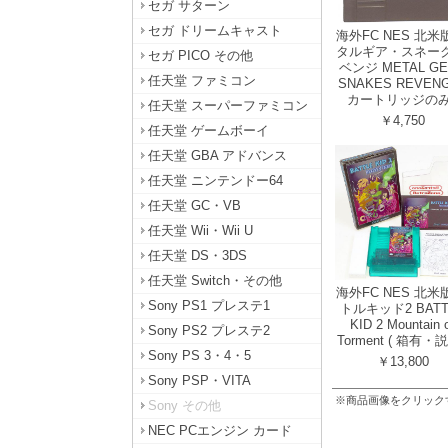
セガ サターン
セガ ドリームキャスト
海外FC NES 北米
タルギア・スネーク
セガ PICO その他
ベンジ METAL GE
任天堂 ファミコン
SNAKES REVENG
カートリッジのみ 
任天堂 スーパーファミコン
￥4,750
任天堂 ゲームボーイ
任天堂 GBA アドバンス
任天堂 ニンテンドー64
任天堂 GC・VB
任天堂 Wii・Wii U
任天堂 DS・3DS
任天堂 Switch・その他
海外FC NES 北米
Sony PS1 プレステ1
トルキッド2 BATT
KID 2 Mountain 
Sony PS2 プレステ2
Torment ( 箱有・説
Sony PS 3・4・5
￥13,800
Sony PSP・VITA
※商品画像をクリック
Sony その他
NEC PCエンジン カード