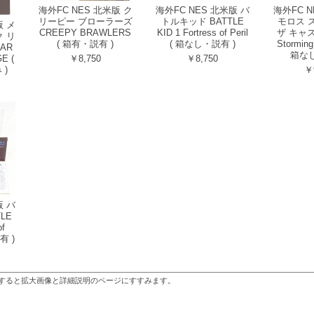
海外FC NES 北米版 ク
海外FC NES 北米版 バ
海外FC N
リーピー ブローラーズ
トルキッド BATTLE
モロス 
版 メ
CREEPY BRAWLERS
KID 1 Fortress of Peril
ザ キャスル
 リ
( 箱有・説有 )
( 箱なし・説有 )
Storming 
AR
箱なし
E (
￥8,750
￥8,750
)
￥
版 バ
LE
of
有 )
すると拡大画像と詳細説明のページにすすみます。