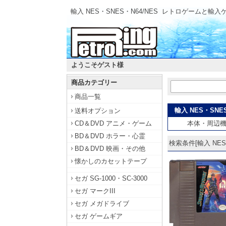
輸入 NES・SNES・N64/NES
レトロゲームと輸入
ようこそゲスト様
商品カテゴリー
商品一覧
輸入 NES・SNE
送料オプション
CD＆DVD アニメ・ゲーム
本体・周辺
BD＆DVD ホラー・心霊
検索条件[輸入 NES・
BD＆DVD 映画・その他
懐かしのカセットテープ
セガ SG-1000・SC-3000
セガ マークIII
セガ メガドライブ
セガ ゲームギア