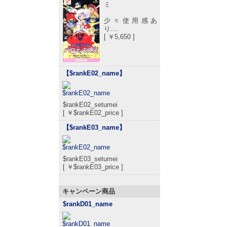
ミ
少々使用感あ
り....
[ ￥5,650 ]
【$rankE02_name
】
$rankE02_setumei
[ ￥$rankE02_price ]
【$rankE03_name
】
$rankE03_setumei
[ ￥$rankE03_price ]
キャンペーン商品
$rankD01_name