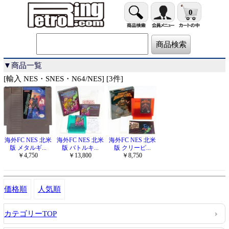
0
▼商品一覧
[輸入 NES・SNES・N64/NES] [3件]
海外FC NES 北米
海外FC NES 北米
海外FC NES 北米
版 メタルギ...
版 バトルキ...
版 クリーピ...
￥4,750
￥13,800
￥8,750
価格順
人気順
カテゴリーTOP