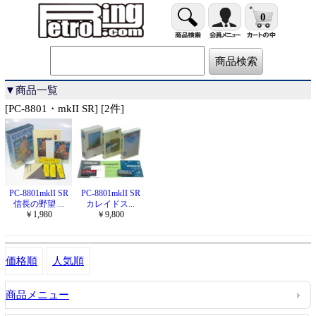
0
▼商品一覧
[PC-8801・mkII SR] [2件]
PC-8801mkII SR
PC-8801mkII SR
信長の野望 ...
カレイドス...
￥1,980
￥9,800
価格順
人気順
商品メニュー