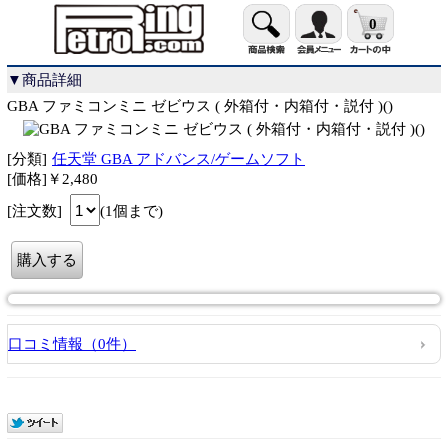
0
▼商品詳細
GBA ファミコンミニ ゼビウス ( 外箱付・内箱付・説付 )()
[分類]
任天堂 GBA アドバンス/ゲームソフト
[価格]￥2,480
[注文数]
(1個まで)
口コミ情報（0件）