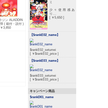
ミ
少々使用感あ
り....
[ ￥5,650 ]
ラジン ALADDIN
B ( 箱付・説付 )
￥3,850
【$rankE02_name
】
$rankE02_setumei
[ ￥$rankE02_price ]
【$rankE03_name
】
$rankE03_setumei
[ ￥$rankE03_price ]
キャンペーン商品
$rankD01_name