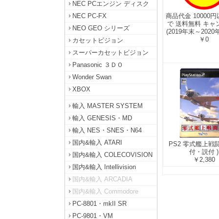
NEC PCエンジン ディスク
商品代金 10000
NEC PC-FX
で 送料無料 キャ
NEO GEO シリーズ
(2019年末～202
￥0
カセットビジョン
スーパーカセットビジョン
Panasonic ３ＤＯ
Wonder Swan
XBOX
輸入 MASTER SYSTEM
輸入 GENESIS・MD
輸入 NES・SNES・N64
国内&輸入 ATARI
PS2 零式艦上戦闘
付・説付 )
国内&輸入 COLECOVISION
￥2,380
国内&輸入 Intellivision
国内&輸入 ARCADIA
国内&輸入 Commodore
PC-8801・mkII SR
PC-9801・VM