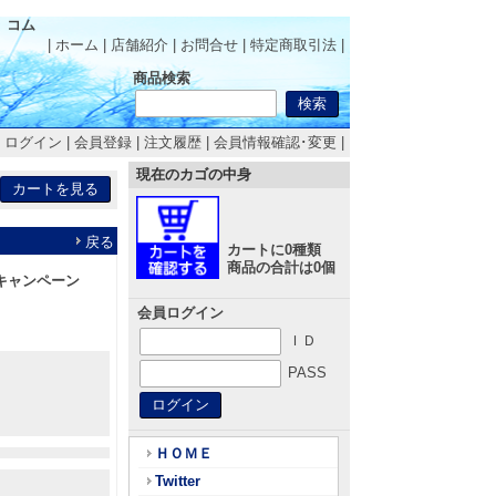
 コム
| ホーム
|
店舗紹介
|
お問合せ
|
特定商取引法
|
商品検索
|
ログイン
|
会員登録
|
注文履歴
|
会員情報確認･変更
|
現在のカゴの中身
戻る
カートに0種類
商品の合計は0個
 キャンペーン
会員ログイン
ＩＤ
PASS
ＨＯＭＥ
Twitter