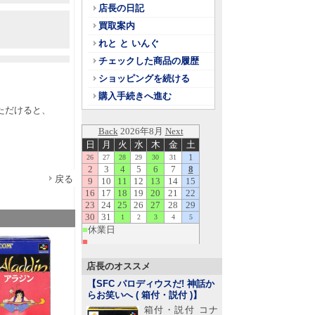
店長の日記
買取案内
れと と いんぐ
チェックした商品の履歴
ショッピングを続ける
購入手続きへ進む
ただけると、
＾
戻る
店長のオススメ
【SFC パロディウスだ! 神話か
らお笑いへ ( 箱付・説付 )
】
箱付・説付 コナ