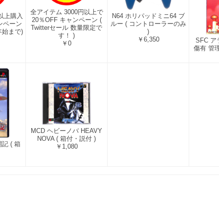
全アイテム 3000円以上で
円以上購入
N64 ホリパッドミニ64 ブ
20％OFF キャンペーン (
ンペーン
ルー ( コントローラーのみ
Twitterセール 数量限定で
0年始まで)
)
す！ )
￥6,350
SFC ア
￥0
傷有 管理
MCD ヘビーノバ HEAVY
NOVA ( 箱付・説付 )
記 ( 箱
￥1,080