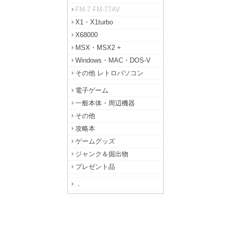
FM-7 FM-77AV
X1・X1turbo
X68000
MSX・MSX2 +
Windows・MAC・DOS-V
その他 レトロパソコン
電子ゲーム
一般本体・周辺機器
その他
攻略本
ゲームグッズ
ジャンク＆掘出物
プレゼント品
．