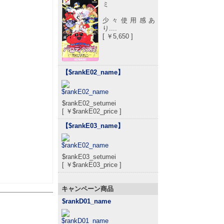
ミ
少々使用感あ
り....
[ ￥5,650 ]
【$rankE02_name
】
$rankE02_setumei
[ ￥$rankE02_price ]
【$rankE03_name
】
$rankE03_setumei
[ ￥$rankE03_price ]
キャンペーン商品
$rankD01_name