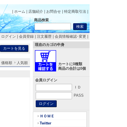
| ホーム
|
店舗紹介
|
お問合せ
|
特定商取引法
|
商品検索
|
ログイン
|
会員登録
|
注文履歴
|
会員情報確認･変更
|
現在のカゴの中身
価格順
人気順
カートに0種類
商品の合計は0個
会員ログイン
ＩＤ
PASS
ＨＯＭＥ
Twitter