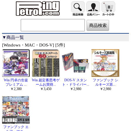
0
▼商品一覧
[Windows・MAC・DOS-V] [5件]
Win 円卓の生徒
Win 超定番思考ゲ
DOS-V スタン
ファンブック シ
プレミアム ...
ームお買得...
ト・ドライバー...
ルキーズ原...
￥2,380
￥3,450
￥2,980
￥2,980
ファンブック エ