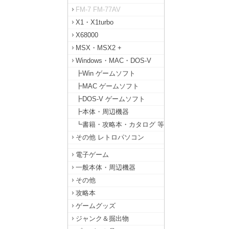
FM-7 FM-77AV
X1・X1turbo
X68000
MSX・MSX2 +
Windows・MAC・DOS-V
┣Win ゲームソフト
┣MAC ゲームソフト
┣DOS-V ゲームソフト
┣本体・周辺機器
┗書籍・攻略本・カタログ 等
その他 レトロパソコン
電子ゲーム
一般本体・周辺機器
その他
攻略本
ゲームグッズ
ジャンク＆掘出物