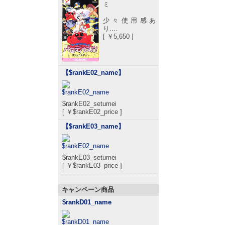
ミ
少々使用感あ
り....
[ ￥5,650 ]
【$rankE02_name
】
$rankE02_setumei
[ ￥$rankE02_price ]
【$rankE03_name
】
$rankE03_setumei
[ ￥$rankE03_price ]
キャンペーン商品
$rankD01_name