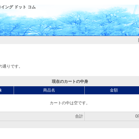
イング ドット コム
の通りです。
現在のカートの中身
像
商品名
金額
カートの中は空です。
合計
0