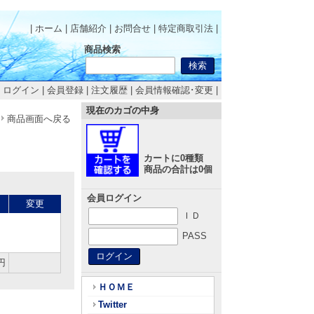
| ホーム
|
店舗紹介
|
お問合せ
|
特定商取引法
|
商品検索
|
ログイン
|
会員登録
|
注文履歴
|
会員情報確認･変更
|
現在のカゴの中身
商品画面へ戻る
カートに0種類
商品の合計は0個
会員ログイン
変更
ＩＤ
PASS
円
ＨＯＭＥ
Twitter