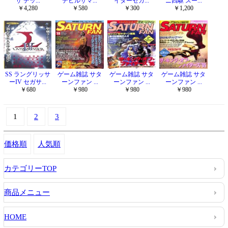
ザ デッ...
デビルサマ...
イターセガ...
ニ四駆 スー...
￥4,280
￥580
￥300
￥1,200
SS ラングリッサ
ゲーム雑誌 サタ
ゲーム雑誌 サタ
ゲーム雑誌 サタ
ーIV セガサ...
ーンファン ...
ーンファン ...
ーンファン ...
￥680
￥980
￥980
￥980
1
2
3
価格順
人気順
カテゴリーTOP
商品メニュー
HOME