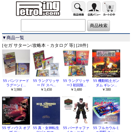
0
▼商品一覧
[セガ サターン/攻略本・カタログ 等] [28件]
SS パンツァード
SS ラングリッサ
SS ラングリッサ
SS 機動戦士ガン
ラグーン ( ...
ー IV スペ...
ー3 初回限...
ダム ギレン...
￥3,980
￥3,450
￥3,480
￥380
SS ザ ハウス オブ
SS 真・女神転生
SS バーチャファ
SS フルカウルミ