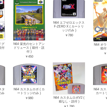
N64 エフゼロエックス
F-ZERO X ( カートリ
ッジのみ )
￥780
ルドグ
N64 栄光のセントアン
N64 オウ
説付
ドリュース ( 箱付・説
箱付
付 )
￥
￥450
スタ
N64 カスタムロボ ( カ
N64 カス
のみ
ートリッジのみ )
カートリ
N64 カスタムロボV2 (
￥980
￥
箱なし・説付 )
￥1,780