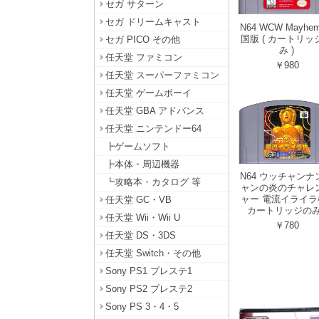
セガ サターン
セガ ドリームキャスト
N64 WCW Mayhe
国版 ( カートリッ
セガ PICO その他
み )
任天堂 ファミコン
￥980
任天堂 スーパーファミコン
任天堂 ゲームボーイ
任天堂 GBA アドバンス
任天堂 ニンテンドー64
┣ゲームソフト
┣本体・周辺機器
N64 ウッチャンナ
┗攻略本・カタログ 等
ャンの炎のチャレ
ャー 電流イライラ棒
任天堂 GC・VB
カートリッジのみ 
任天堂 Wii・Wii U
￥780
任天堂 DS・3DS
任天堂 Switch・その他
Sony PS1 プレステ1
Sony PS2 プレステ2
Sony PS 3・4・5