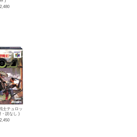
み )
2,480
空戦士テュロッ
付・説なし )
2,450