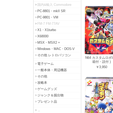
国内&輸入 Commodore
PC-8801・mkII SR
PC-9801・VM
FM-7 FM-77AV
X1・X1turbo
X68000
MSX・MSX2 +
Windows・MAC・DOS-V
その他 レトロパソコン
N64 カスタムロボV
箱付・説付 )
電子ゲーム
￥3,950
一般本体・周辺機器
その他
攻略本
ゲームグッズ
ジャンク＆掘出物
プレゼント品
．