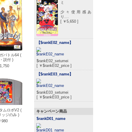
ミ
少々使用感あ
り....
[ ￥5,650 ]
【$rankE02_name
】
ガバトル64 (
・説付 )
$rankE02_setumei
[ ￥$rankE02_price ]
1,750
【$rankE03_name
】
$rankE03_setumei
[ ￥$rankE03_price ]
タムロボV2 (
キャンペーン商品
ッジのみ )
$rankD01_name
980