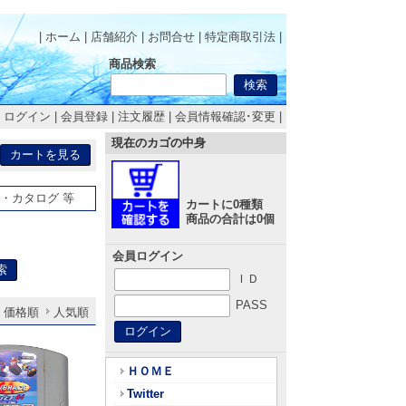
| ホーム
|
店舗紹介
|
お問合せ
|
特定商取引法
|
商品検索
|
ログイン
|
会員登録
|
注文履歴
|
会員情報確認･変更
|
現在のカゴの中身
・カタログ 等
カートに0種類
商品の合計は0個
会員ログイン
ＩＤ
PASS
価格順
人気順
ＨＯＭＥ
Twitter