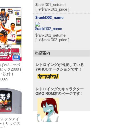
$rankD01_setumei
[ ￥$rankD01_price ]
$rankD02_name
$rankD02_setumei
[ ￥$rankD02_price ]
出店案内
んばれ!ニッポ
レトロイングが出展している
ック2000 (
YAHOOオークションです！
・説付 )
850
レトロイングのキャラクター
OMO-ROM君のページです！
ゴールデンアイ
 カートリッジの