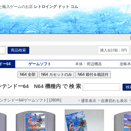
と輸入ゲームのお店
レトロイング ドット コム
購入合計額：0円
ドー64
ゲームソフト
本体・周辺機器
攻略本
N64 全部
N64 カセットのみ
N64 箱付＆箱説付
テンドー64 N64 機種内 で 検 索
テンドー64/ゲームソフト] [280件]
通常表示
在庫切れも表示