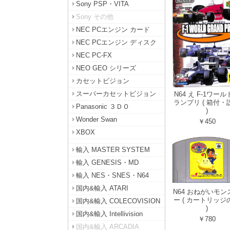
Sony PSP・VITA
Sony その他
NEC PCエンジン カード
NEC PCエンジン ディスク
NEC PC-FX
NEO GEO シリーズ
カセットビジョン
スーパーカセットビジョン
N64 え F-1ワー
ランプリ ( 箱付・
Panasonic ３ＤＯ
)
Wonder Swan
￥450
XBOX
輸入 MASTER SYSTEM
輸入 GENESIS・MD
輸入 NES・SNES・N64
国内&輸入 ATARI
N64 おねがいモン
ー ( カートリッジ
国内&輸入 COLECOVISION
)
国内&輸入 Intellivision
￥780
国内&輸入 ARCADIA