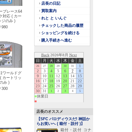
店長の日記
買取案内
ェーブレース64
対応 ( カー
れと と いんぐ
ジのみ )
チェックした商品の履歴
980
ショッピングを続ける
購入手続きへ進む
F-1ワールドグ
( カートリッ
のみ )
300
店長のオススメ
【SFC パロディウスだ! 神話か
らお笑いへ ( 箱付・説付 )
】
箱付・説付 コナ