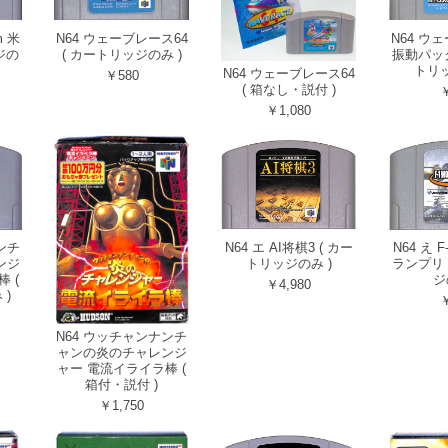
m 米
N64 ウェーブレース64
N64 ウ
ジの
( カートリッジのみ )
振動パック
トリッ
N64 ウェーブレース64
￥580
( 箱なし・説付 )
￥
￥1,080
ンチ
N64 エ AI将棋3 ( カー
N64 え 
ンジ
トリッジのみ )
ランプリ 
 (
ジ
￥4,980
)
￥
N64 ウッチャンナンチ
ャンの炎のチャレンジ
ャー 電流イライラ棒 (
箱付・説付 )
￥1,750