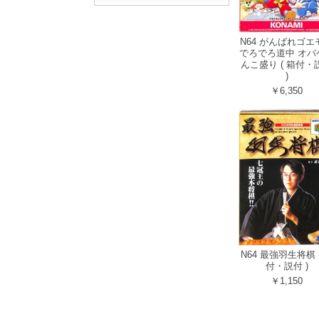
N64 がんばれゴエ
でろでろ道中 オバ
んこ盛り ( 箱付・
)
￥6,350
N64 最強羽生将棋 
付・説付 )
￥1,150