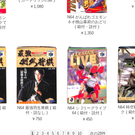
( カートリッジのみ )
￥1,080
￥
N64 がんばれゴエモン
モン
ネオ桃山幕府のおどり
ケて
( 箱付・説付 )
説付
￥1,350
N64 時
( 箱
N64 最強羽生将棋 ( 箱
N64 シ Jリーグライブ
ク ( 箱
付・説なし )
64 ( 箱付・説付 )
￥
￥750
￥450
1
2
3
4
5
6
7
8
9
10
次の28件