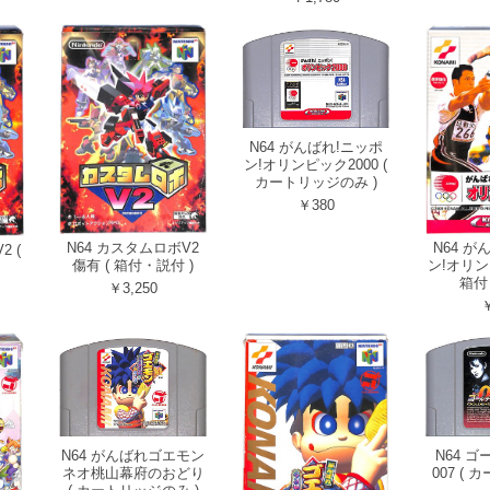
N64 がんばれ!ニッポ
ン!オリンピック2000 (
カートリッジのみ )
￥380
N64 カスタムロボV2
N64 が
2 (
傷有 ( 箱付・説付 )
ン!オリンピ
箱付
￥3,250
￥
N64 がんばれゴエモン
N64 
ネオ桃山幕府のおどり
007 (