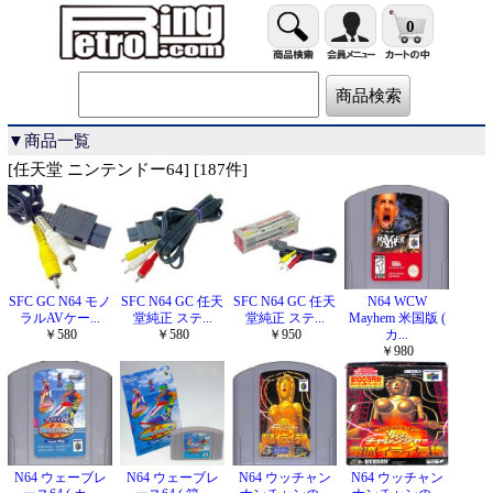
0
▼商品一覧
[任天堂 ニンテンドー64] [187件]
SFC GC N64 モノ
SFC N64 GC 任天
SFC N64 GC 任天
N64 WCW
ラルAVケー...
堂純正 ステ...
堂純正 ステ...
Mayhem 米国版 (
￥580
￥580
￥950
カ...
￥980
N64 ウェーブレ
N64 ウェーブレ
N64 ウッチャン
N64 ウッチャン