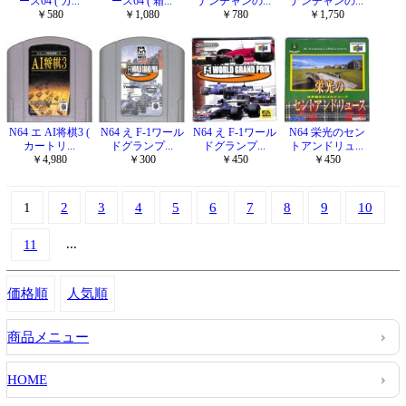
ース64 ( カ...
ース64 ( 箱...
ナンチャンの...
ナンチャンの...
￥580
￥1,080
￥780
￥1,750
N64 エ AI将棋3 (
N64 え F-1ワール
N64 え F-1ワール
N64 栄光のセン
カートリ...
ドグランプ...
ドグランプ...
トアンドリュ...
￥4,980
￥300
￥450
￥450
1
2
3
4
5
6
7
8
9
10
...
11
価格順
人気順
商品メニュー
HOME