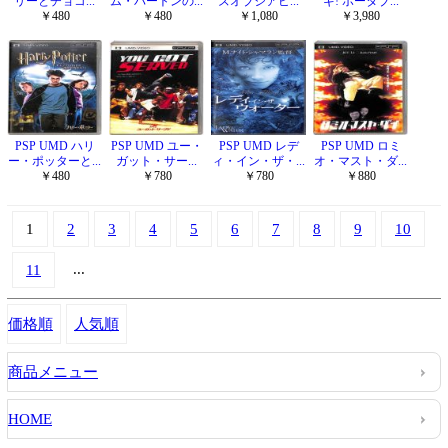
リーとチョコ...
ム・バートンの...
ズオブジアビ...
ギ! ポータブ...
￥480
￥480
￥1,080
￥3,980
PSP UMD ハリ
PSP UMD ユー・
PSP UMD レデ
PSP UMD ロミ
ー・ポッターと...
ガット・サー...
ィ・イン・ザ・...
オ・マスト・ダ...
￥480
￥780
￥780
￥880
1
2
3
4
5
6
7
8
9
10
...
11
価格順
人気順
商品メニュー
HOME