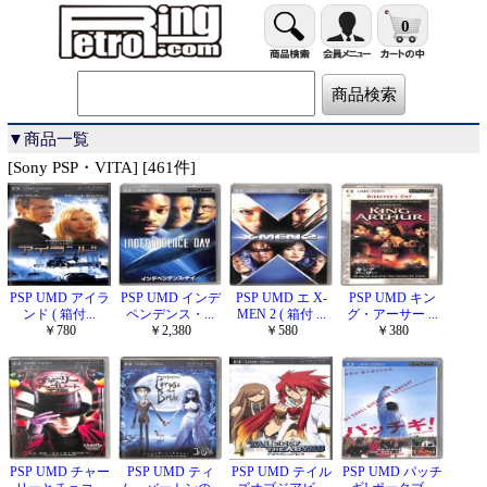
0
▼商品一覧
[Sony PSP・VITA] [461件]
PSP UMD アイラ
PSP UMD インデ
PSP UMD エ X-
PSP UMD キン
ンド ( 箱付...
ペンデンス・...
MEN 2 ( 箱付 ...
グ・アーサー ...
￥780
￥2,380
￥580
￥380
PSP UMD チャー
PSP UMD ティ
PSP UMD テイル
PSP UMD パッチ