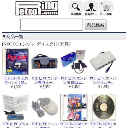
0
▼商品一覧
[NEC PCエンジン ディスク] [139件]
PCE CARD 天の
PCE ピ PCエンジ
PCE ピ PCエンジ
PCE ピ PCエンジ
声バンク ( 箱...
ン専用 ター...
ン用 RFユニ...
ン用 マルチ...
￥1,380
￥5,350
￥1,450
￥1,850
PCE ピ PCブラス
PCE ピ PCエンジ
PCE CD-ROM2 ア
PCE CD-ROM2 カ