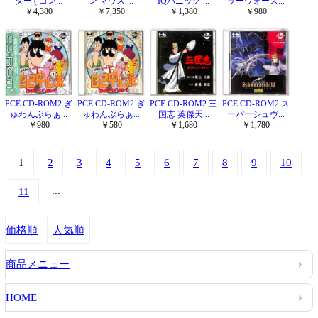
ター ( コン...
ン マウス ...
IQパニック ...
ラーウォーズ...
￥4,380
￥7,350
￥1,380
￥980
PCE CD-ROM2 ぎ
PCE CD-ROM2 ぎ
PCE CD-ROM2 三
PCE CD-ROM2 ス
ゅわんぶらぁ...
ゅわんぶらぁ...
国志 英傑天...
ーパーシュヴ...
￥980
￥580
￥1,680
￥1,780
1
2
3
4
5
6
7
8
9
10
...
11
価格順
人気順
商品メニュー
HOME