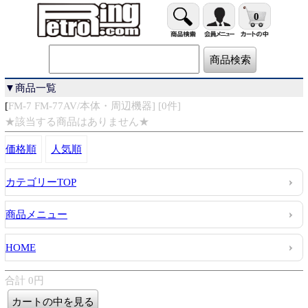
0
▼商品一覧
[
FM-7 FM-77AV/本体・周辺機器] [0件]
★該当する商品はありません★
価格順
人気順
カテゴリーTOP
商品メニュー
HOME
合計 0円