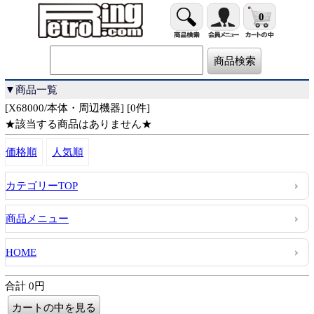
0
▼商品一覧
[X68000/本体・周辺機器] [0件]
★該当する商品はありません★
価格順
人気順
カテゴリーTOP
商品メニュー
HOME
合計 0円