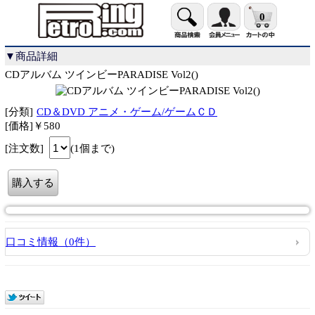
0
▼商品詳細
CDアルバム ツインビーPARADISE Vol2()
[分類]
CD＆DVD アニメ・ゲーム/ゲームＣＤ
[価格]￥580
[注文数]
(1個まで)
口コミ情報（0件）