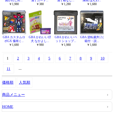
開かれし封...
屋 ( カート...
屋 ( 箱なし...
険島 ほんわ...
￥1,980
￥380
￥1,280
￥1,680
GBA カスタムロ
GBA かわいい仔
GBA かわいいペ
GBA 逆転裁判 2 (
ボGX 傷有 ( ...
犬 なかよし...
ットショップ...
箱付・説...
￥1,680
￥980
￥1,980
￥1,680
1
2
3
4
5
6
7
8
9
10
...
11
価格順
人気順
商品メニュー
HOME