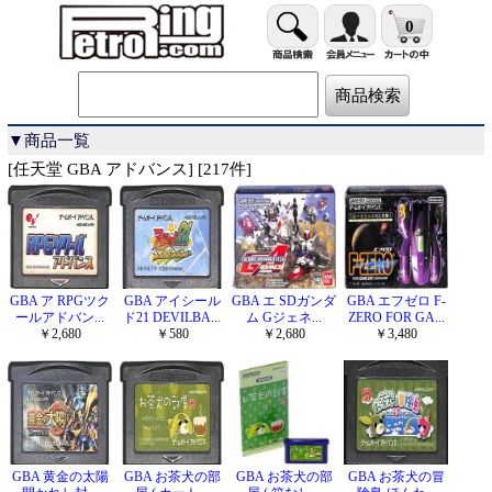
0
▼商品一覧
[任天堂 GBA アドバンス] [217件]
GBA ア RPGツク
GBA アイシール
GBA エ SDガンダ
GBA エフゼロ F-
ールアドバン...
ド21 DEVILBA...
ム Gジェネ...
ZERO FOR GA...
￥2,680
￥580
￥2,680
￥3,480
GBA 黄金の太陽
GBA お茶犬の部
GBA お茶犬の部
GBA お茶犬の冒