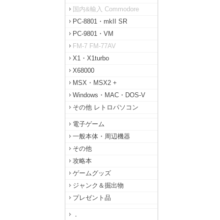
国内&輸入 Commodore
PC-8801・mkII SR
PC-9801・VM
FM-7 FM-77AV
X1・X1turbo
X68000
MSX・MSX2 +
Windows・MAC・DOS-V
その他 レトロパソコン
電子ゲーム
一般本体・周辺機器
その他
攻略本
ゲームグッズ
ジャンク＆掘出物
プレゼント品
．