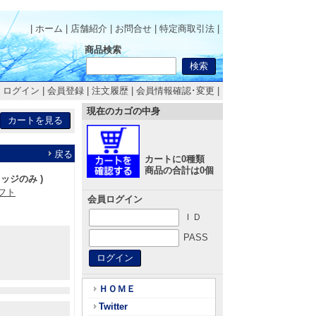
| ホーム
|
店舗紹介
|
お問合せ
|
特定商取引法
|
商品検索
|
ログイン
|
会員登録
|
注文履歴
|
会員情報確認･変更
|
現在のカゴの中身
戻る
カートに0種類
商品の合計は0個
ッジのみ )
フト
会員ログイン
ＩＤ
PASS
ＨＯＭＥ
Twitter