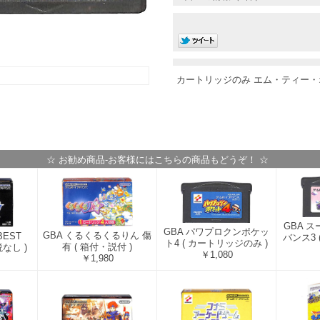
カートリッジのみ エム・ティー・
☆ お勧め商品-お客様にはこちらの商品もどうぞ！ ☆
GBA 
GBA パワプロクンポケッ
GBA くるくるくるりん 傷
BEST
バンス3
ト4 ( カートリッジのみ )
有 ( 箱付・説付 )
説なし )
￥1,080
￥1,980