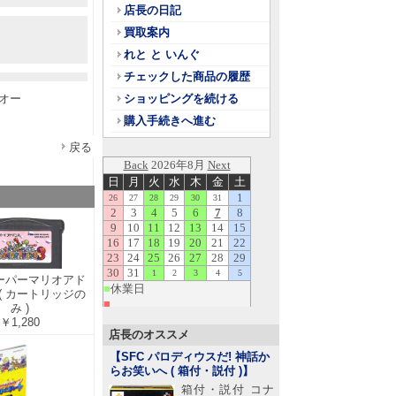
店長の日記
買取案内
れと と いんぐ
チェックした商品の履歴
オー
ショッピングを続ける
購入手続きへ進む
戻る
スーパーマリオアド
 ( カートリッジの
み )
￥1,280
店長のオススメ
【SFC パロディウスだ! 神話か
らお笑いへ ( 箱付・説付 )
】
箱付・説付 コナ