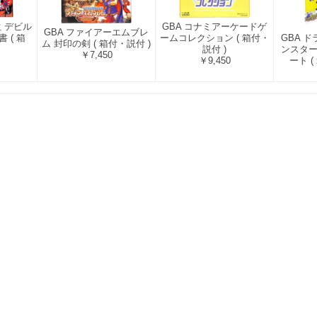
GBA コナミアーケードゲ
生 デビル
GBA ファイアーエムブレ
ームコレクション ( 箱付・
 ( 箱
GBA 
ム 封印の剣 ( 箱付・説付 )
説付 )
ンスター
￥7,450
￥9,450
ート (