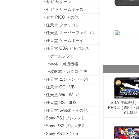
セガ サターン
セガ ドリームキャスト
セガ PICO その他
任天堂 ファミコン
任天堂 スーパーファミコン
任天堂 ゲームボーイ
任天堂 GBA アドバンス
┣ゲームソフト
┣本体・周辺機器
┗攻略本・カタログ 等
任天堂 ニンテンドー64
任天堂 GC・VB
任天堂 Wii・Wii U
GBA 逆転裁判 
任天堂 DS・3DS
PRICE ( 箱付・
任天堂 Switch・その他
￥1,080
Sony PS1 プレステ1
Sony PS2 プレステ2
Sony PS 3・4・5