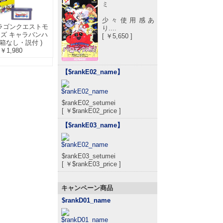
ミ
少々使用感あ
ドラゴンクエストモ
り....
ズ キャラバンハ
[ ￥5,650 ]
 箱なし・説付 )
￥1,980
【$rankE02_name
】
$rankE02_setumei
[ ￥$rankE02_price ]
【$rankE03_name
】
$rankE03_setumei
[ ￥$rankE03_price ]
キャンペーン商品
$rankD01_name