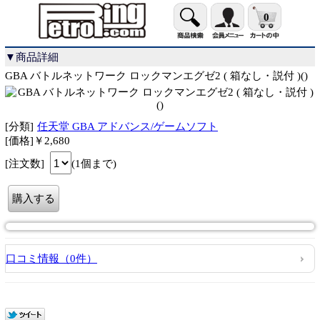
0
▼商品詳細
GBA バトルネットワーク ロックマンエグゼ2 ( 箱なし・説付 )()
[分類]
任天堂 GBA アドバンス/ゲームソフト
[価格]￥2,680
[注文数]
(1個まで)
口コミ情報（0件）