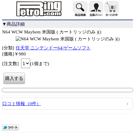
0
▼商品詳細
N64 WCW Mayhem 米国版 ( カートリッジのみ )()
[分類]
任天堂 ニンテンドー64/ゲームソフト
[価格]￥980
[注文数]
(1個まで)
口コミ情報（0件）