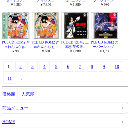
ター ( コン...
ン マウス ...
IQパニック ...
ラーウォーズ...
￥4,380
￥7,350
￥1,380
￥980
PCE CD-ROM2 ぎ
PCE CD-ROM2 ぎ
PCE CD-ROM2 三
PCE CD-ROM2 ス
ゅわんぶらぁ...
ゅわんぶらぁ...
国志 英傑天...
ーパーシュヴ...
￥980
￥580
￥1,680
￥1,780
1
2
3
4
5
6
7
8
9
10
...
11
価格順
人気順
商品メニュー
HOME