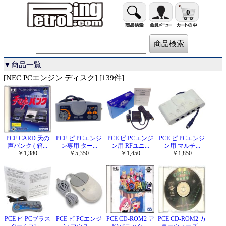
0
▼商品一覧
[NEC PCエンジン ディスク] [139件]
PCE CARD 天の
PCE ピ PCエンジ
PCE ピ PCエンジ
PCE ピ PCエンジ
声バンク ( 箱...
ン専用 ター...
ン用 RFユニ...
ン用 マルチ...
￥1,380
￥5,350
￥1,450
￥1,850
PCE ピ PCブラス
PCE ピ PCエンジ
PCE CD-ROM2 ア
PCE CD-ROM2 カ