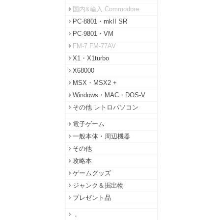
国内&輸入 Commodore
PC-8801・mkII SR
PC-9801・VM
FM-7 FM-77AV
X1・X1turbo
X68000
MSX・MSX2 +
Windows・MAC・DOS-V
その他 レトロパソコン
電子ゲーム
一般本体・周辺機器
その他
攻略本
ゲームグッズ
ジャンク＆掘出物
プレゼント品
．