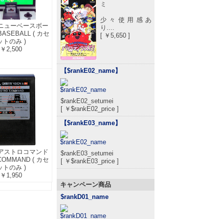
ミ
少々使用感あ
7 ニューベースボー
り....
BASEBALL ( カセ
[ ￥5,650 ]
ットのみ )
￥2,500
【$rankE02_name
】
$rankE02_setumei
[ ￥$rankE02_price ]
【$rankE03_name
】
9 アストロコマンド
$rankE03_setumei
COMMAND ( カセ
[ ￥$rankE03_price ]
ットのみ )
￥1,950
キャンペーン商品
$rankD01_name