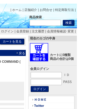
| ホーム
|
店舗紹介
|
お問合せ
|
特定商取引法
|
商品検索
|
ログイン
|
会員登録
|
注文履歴
|
会員情報確認･変更
|
現在のカゴの中身
戻る
カートに0種類
商品の合計は0個
 COMMAND (
会員ログイン
ＩＤ
PASS
ＨＯＭＥ
Twitter