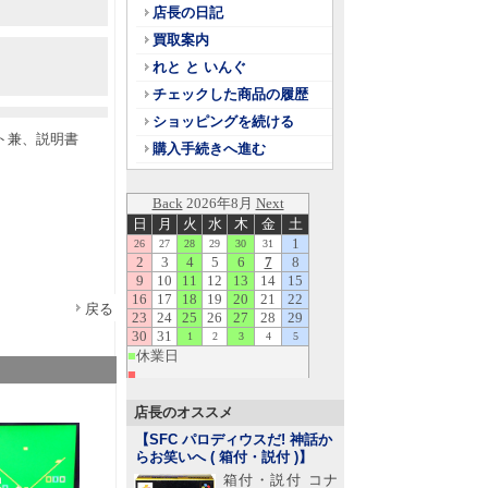
店長の日記
買取案内
れと と いんぐ
チェックした商品の履歴
ショッピングを続ける
ト兼、説明書
購入手続きへ進む
戻る
店長のオススメ
【SFC パロディウスだ! 神話か
らお笑いへ ( 箱付・説付 )
】
箱付・説付 コナ