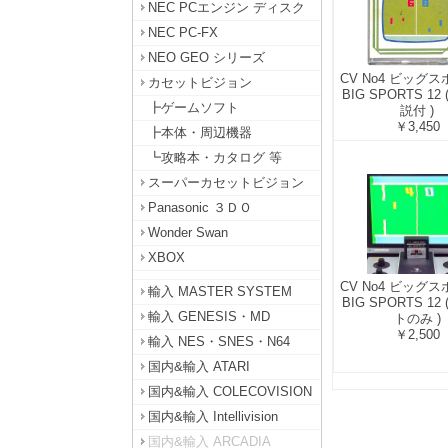
NEC PCエンジン ディスク
NEC PC-FX
NEO GEO シリーズ
CV No4 ビッグス
カセットビジョン
BIG SPORTS 12
┣ゲームソフト
説付 )
￥3,450
┣本体・周辺機器
┗攻略本・カタログ 等
スーパーカセットビジョン
Panasonic ３ＤＯ
Wonder Swan
XBOX
CV No4 ビッグス
輸入 MASTER SYSTEM
BIG SPORTS 12
輸入 GENESIS・MD
トのみ )
￥2,500
輸入 NES・SNES・N64
国内&輸入 ATARI
国内&輸入 COLECOVISION
国内&輸入 Intellivision
国内&輸入 ARCADIA