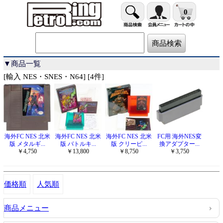
0
▼商品一覧
[輸入 NES・SNES・N64] [4件]
海外FC NES 北米
海外FC NES 北米
海外FC NES 北米
FC用 海外NES変
版 メタルギ...
版 バトルキ...
版 クリーピ...
換アダプター...
￥4,750
￥13,800
￥8,750
￥3,750
価格順
人気順
商品メニュー