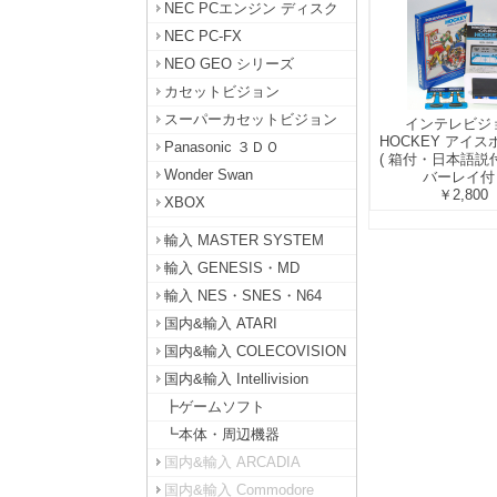
NEC PCエンジン ディスク
NEC PC-FX
NEO GEO シリーズ
カセットビジョン
スーパーカセットビジョン
インテレビジ
HOCKEY アイ
Panasonic ３ＤＯ
( 箱付・日本語説
Wonder Swan
バーレイ付 
￥2,800
XBOX
輸入 MASTER SYSTEM
輸入 GENESIS・MD
輸入 NES・SNES・N64
国内&輸入 ATARI
国内&輸入 COLECOVISION
国内&輸入 Intellivision
┣ゲームソフト
┗本体・周辺機器
国内&輸入 ARCADIA
国内&輸入 Commodore