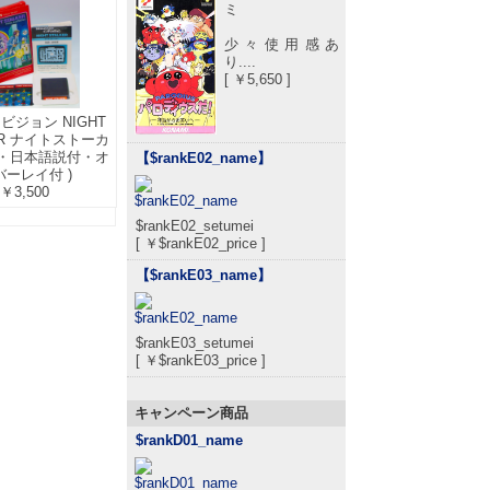
ミ
少々使用感あ
り....
[ ￥5,650 ]
ビジョン NIGHT
ER ナイトストーカ
箱付・日本語説付・オ
【$rankE02_name
】
バーレイ付 )
￥3,500
$rankE02_setumei
[ ￥$rankE02_price ]
【$rankE03_name
】
$rankE03_setumei
[ ￥$rankE03_price ]
キャンペーン商品
$rankD01_name