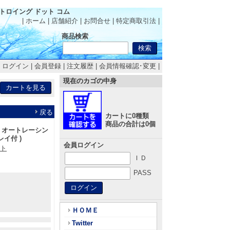
トロイング ドット コム
| ホーム
|
店舗紹介
|
お問合せ
|
特定商取引法
|
商品検索
|
ログイン
|
会員登録
|
注文履歴
|
会員情報確認･変更
|
現在のカゴの中身
戻る
カートに0種類
商品の合計は0個
G オートレーシン
イ付 )
会員ログイン
フト
ＩＤ
PASS
ＨＯＭＥ
Twitter