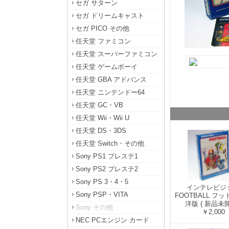
セガ サターン
セガ ドリームキャスト
セガ PICO その他
任天堂 ファミコン
任天堂 スーパーファミコン
任天堂 ゲームボーイ
任天堂 GBA アドバンス
任天堂 ニンテンドー64
任天堂 GC・VB
任天堂 Wii・Wii U
任天堂 DS・3DS
任天堂 Switch・その他
Sony PS1 プレステ1
Sony PS2 プレステ2
Sony PS 3・4・5
インテレビジ
Sony PSP・VITA
FOOTBALL フ
洋版 ( 新品未開
Sony その他
￥2,000
NEC PCエンジン カード