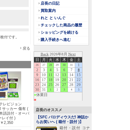
店長の日記
買取案内
れと と いんぐ
チェックした商品の履歴
ショッピングを続ける
2枚付です。
購入手続きへ進む
戻る
テレビジョン
R サッカー 傷有 (
店長のオススメ
本語説付・オーバ
【SFC パロディウスだ! 神話か
ーレイ付 )
らお笑いへ ( 箱付・説付 )
】
￥2,350
箱付・説付 コナ