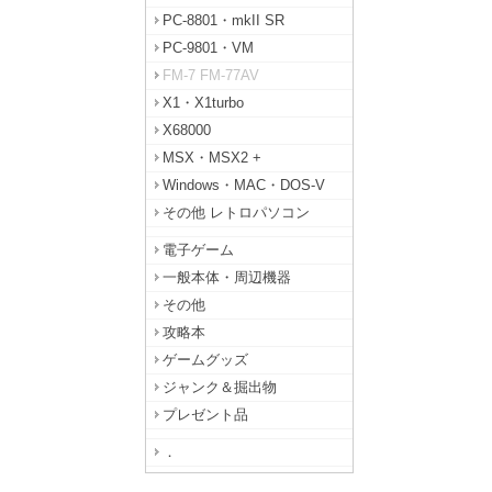
PC-8801・mkII SR
PC-9801・VM
FM-7 FM-77AV
X1・X1turbo
X68000
MSX・MSX2 +
Windows・MAC・DOS-V
その他 レトロパソコン
電子ゲーム
一般本体・周辺機器
その他
攻略本
ゲームグッズ
ジャンク＆掘出物
プレゼント品
．