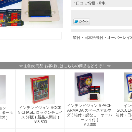
口コミ情報（0件）
箱付・日本語説付・オーバーレイ
☆ お勧め商品-お客様にはこちらの商品もどうぞ！ ☆
インテレビジョン SPACE
イン
インテレビジョン ROCK
ョン
ARMADA スペースアルマ
SOCCE
N CHASE ロックンチェイ
ットボール
ダ ( 箱付・説なし・オーバ
箱付・日
ス 洋版 ( 新品未開封 )
封 )
ーレイ付 )
￥3,800
￥3,000