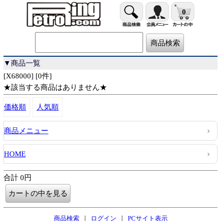
0
▼商品一覧
[X68000] [0件]
★該当する商品はありません★
価格順
人気順
商品メニュー
HOME
合計 0円
|
|
商品検索
ログイン
PCサイト表示