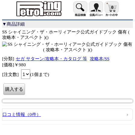
0
▼商品詳細
SS シャイニング・ザ・ホーリィアーク公式ガイドブック 傷有 (
攻略本・アスペクト )()
[分類]
セガ サターン/攻略本・カタログ 等
攻略本/SS
[価格]￥980
[注文数]
(1個まで)
口コミ情報（0件）