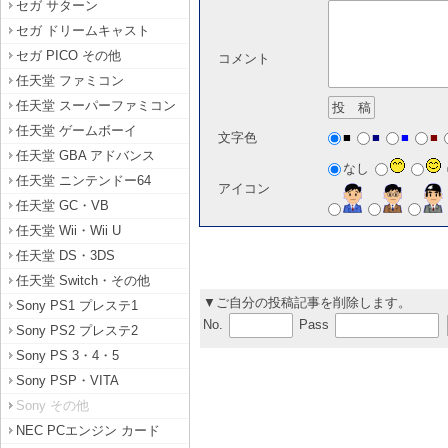
セガ サターン
セガ ドリームキャスト
セガ PICO その他
コメント
任天堂 ファミコン
任天堂 スーパーファミコン
任天堂 ゲームボーイ
■
■
■
■
文字色
任天堂 GBA アドバンス
なし
任天堂 ニンテンドー64
アイコン
任天堂 GC・VB
任天堂 Wii・Wii U
任天堂 DS・3DS
任天堂 Switch・その他
▼ご自分の投稿記事を削除します。
Sony PS1 プレステ1
No.
Pass
Sony PS2 プレステ2
Sony PS 3・4・5
Sony PSP・VITA
Sony その他
NEC PCエンジン カード