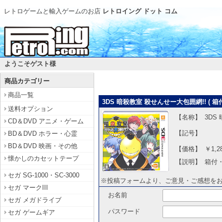
レトロゲームと輸入ゲームのお店
レトロイング ドット コム
ようこそゲスト様
商品カテゴリー
商品一覧
3DS 暗殺教室 殺せんせー大包囲網!! (
送料オプション
【名称】
3DS
CD＆DVD アニメ・ゲーム
【記号】
BD＆DVD ホラー・心霊
BD＆DVD 映画・その他
【価格】
￥1,2
懐かしのカセットテープ
【説明】
箱付
セガ SG-1000・SC-3000
※投稿フォームより、ご意見・ご感想を
セガ マークIII
お名前
セガ メガドライブ
パスワード
セガ ゲームギア