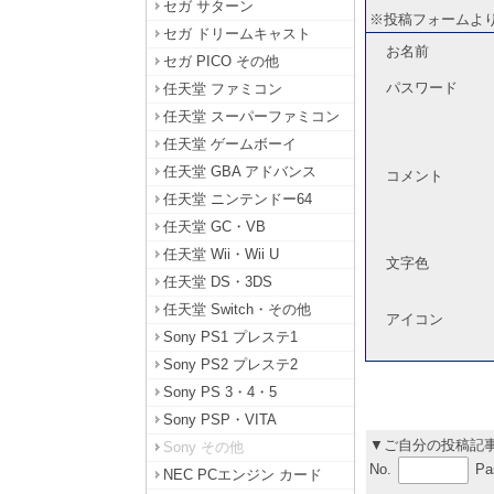
セガ サターン
※投稿フォームよ
セガ ドリームキャスト
お名前
セガ PICO その他
パスワード
任天堂 ファミコン
任天堂 スーパーファミコン
任天堂 ゲームボーイ
任天堂 GBA アドバンス
コメント
任天堂 ニンテンドー64
任天堂 GC・VB
任天堂 Wii・Wii U
文字色
任天堂 DS・3DS
任天堂 Switch・その他
アイコン
Sony PS1 プレステ1
Sony PS2 プレステ2
Sony PS 3・4・5
Sony PSP・VITA
▼ご自分の投稿記
Sony その他
No.
Pa
NEC PCエンジン カード