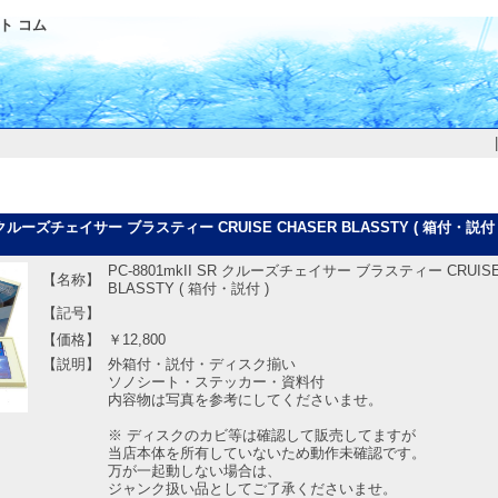
ト コム
 SR クルーズチェイサー ブラスティー CRUISE CHASER BLASSTY ( 箱付・
PC-8801mkII SR クルーズチェイサー ブラスティー CRUISE
【名称】
BLASSTY ( 箱付・説付 )
【記号】
【価格】
￥12,800
【説明】
外箱付・説付・ディスク揃い
ソノシート・ステッカー・資料付
内容物は写真を参考にしてくださいませ。
※ ディスクのカビ等は確認して販売してますが
当店本体を所有していないため動作未確認です。
万が一起動しない場合は、
ジャンク扱い品としてご了承くださいませ。