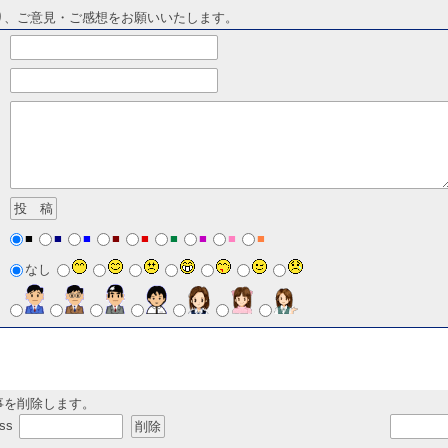
り、ご意見・ご感想をお願いいたします。
■
■
■
■
■
■
■
■
■
なし
事を削除します。
ss