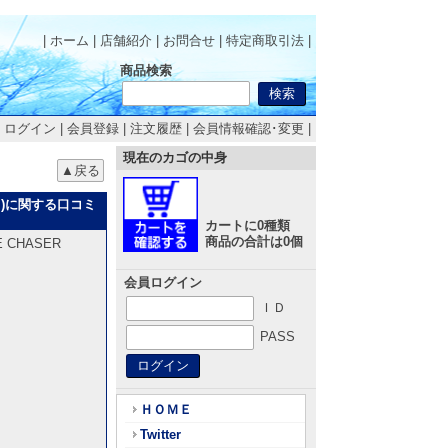
| ホーム
|
店舗紹介
|
お問合せ
|
特定商取引法
|
商品検索
|
ログイン
|
会員登録
|
注文履歴
|
会員情報確認･変更
|
現在のカゴの中身
説付 )に関する口コミ
カートに0種類
商品の合計は0個
 CHASER
会員ログイン
ＩＤ
PASS
ＨＯＭＥ
Twitter