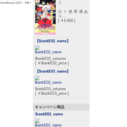
ミ
harmBoard
EDIT :
WB-I
少々使用感あ
り....
[ ￥5,650 ]
【$rankE02_name
】
$rankE02_setumei
[ ￥$rankE02_price ]
【$rankE03_name
】
$rankE03_setumei
[ ￥$rankE03_price ]
キャンペーン商品
$rankD01_name