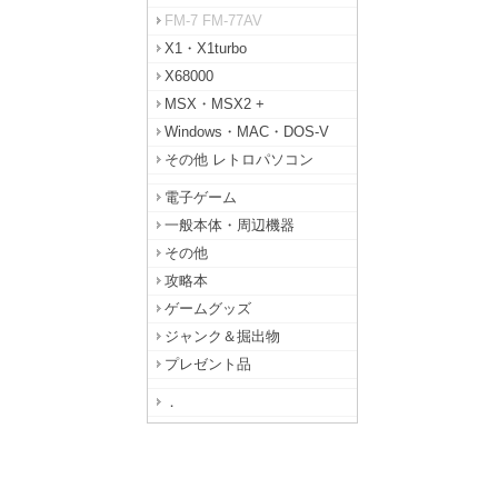
FM-7 FM-77AV
X1・X1turbo
X68000
MSX・MSX2 +
Windows・MAC・DOS-V
その他 レトロパソコン
電子ゲーム
一般本体・周辺機器
その他
攻略本
ゲームグッズ
ジャンク＆掘出物
プレゼント品
．