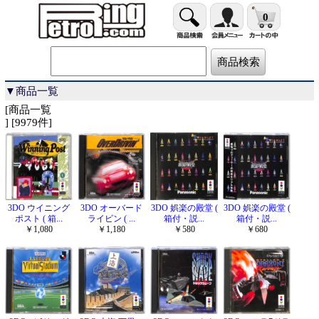
0
▼商品一覧
[商品一覧
] [9979件]
3DO ウイニング
3DO オーバード
3DO 娯楽の殿堂 (
3DO 娯楽の殿堂 (
ポスト ( 箱...
ライビン ( ...
箱付・説...
箱付・説...
￥1,080
￥1,180
￥580
￥680