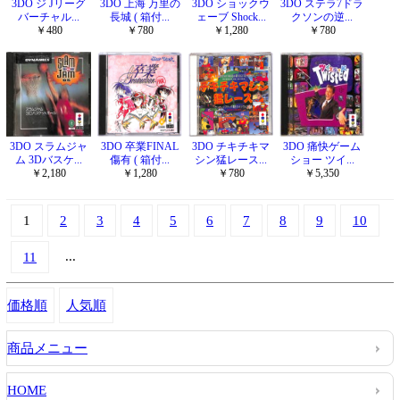
3DO ジ Jリーグ
3DO 上海 万里の
3DO ショックウ
3DO ステラ7ドラ
バーチャル...
長城 ( 箱付...
ェーブ Shock...
クソンの逆...
￥480
￥780
￥1,280
￥780
3DO スラムジャ
3DO 卒業FINAL
3DO チキチキマ
3DO 痛快ゲーム
ム 3Dバスケ...
傷有 ( 箱付...
シン猛レース...
ショー ツイ...
￥2,180
￥1,280
￥780
￥5,350
1
2
3
4
5
6
7
8
9
10
...
11
価格順
人気順
商品メニュー
HOME