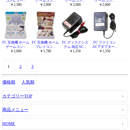
コンピュー...
ゲームコン...
ゲームコン...
ゲームコン...
￥2,580
￥2,000
￥2,000
￥2,000
FC 互換機 ホーム
FC 互換機 ホーム
FC ディスクシス
FC ファミコン
ゲームコン...
プレイコン...
テム 純正AC...
ACアダプター...
￥2,000
￥1,780
￥1,350
￥1,350
1
2
3
価格順
人気順
カテゴリーTOP
商品メニュー
HOME