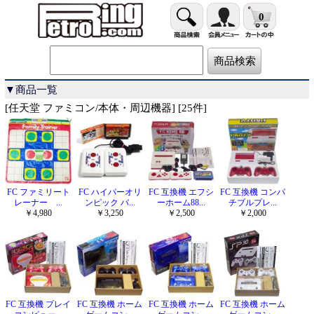
0
▼商品一覧
[任天堂 ファミコン/本体・周辺機器] [25件]
FC ファミリート
FC ハイパーオリ
FC 互換機 エフシ
FC 互換機 コンパ
レーナー ...
ンピック バ...
ーホーム88...
チブルプレ...
￥4,980
￥3,250
￥2,500
￥2,000
FC 互換機 プレイ
FC 互換機 ホーム
FC 互換機 ホーム
FC 互換機 ホーム