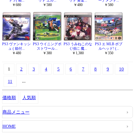
ト 3 ( 箱...
ッド エル...
ッド 黄金...
ーナメント...
￥680
￥580
￥480
￥580
PS3 ヴァンキッシ
PS3 ウイニングポ
PS3 うみねこのな
PS3 エ MLB ボブ
ュ ( 箱付...
ストワール...
く頃に 魔...
ルヘッド! (...
￥480
￥380
￥1,380
￥350
1
2
3
4
5
6
7
8
9
10
...
11
価格順
人気順
商品メニュー
HOME