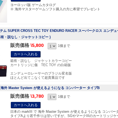
ヨーロッパ版 ゲームカタログ
※ 海外マスターゲームソフト購入の方に希望でプレゼント
 SUPER CROSS TEC TOY ENDURO RACER スーパークロス エン
 箱有・説なし・ジャケットコピー )
販売価格
\5,800
1個まで
箱有・説なし ジャケットカラーコピー
カートリッジに傷 TEC TOY の白箱版
エンデューロレーサーのブラジル変名版
ほとんど出てこなくて超貴重品です
 で 海外 Master System が使えるようになる コンバーター タイプB
販売価格
\3,780
1個まで
日本の markIII で 海外 Master System が使えるようになる コン
タイプAより若干作りは甘いですが、SGやマークIIIのカートリッジケ