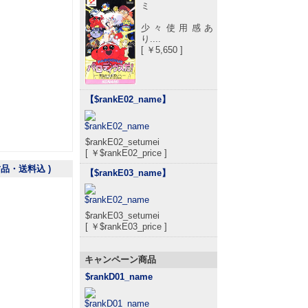
ミ
少々使用感あ
り....
[ ￥5,650 ]
【$rankE02_name
】
$rankE02_setumei
[ ￥$rankE02_price ]
封品・送料込 )
【$rankE03_name
】
$rankE03_setumei
[ ￥$rankE03_price ]
キャンペーン商品
$rankD01_name