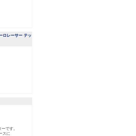
デューロレーサー テッ
バーターです。
ースに