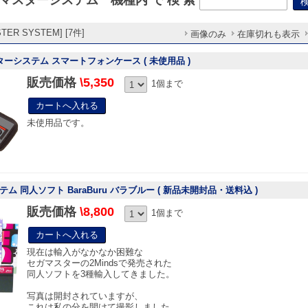
ER SYSTEM] [7件]
画像のみ
在庫切れも表示
スターシステム スマートフォンケース ( 未使用品 )
販売価格
\5,350
1個まで
未使用品です。
 同人ソフト BaraBuru バラブルー ( 新品未開封品・送料込 )
販売価格
\8,800
1個まで
現在は輸入がなかなか困難な
セガマスターの2Mindsで発売された
同人ソフトを3種輸入してきました。
写真は開封されていますが、
これは私の分を開けて撮影しました。