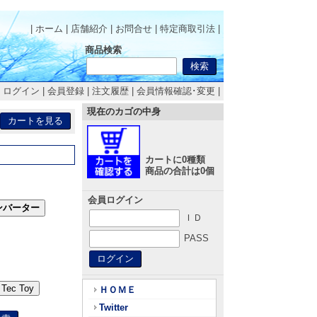
| ホーム
|
店舗紹介
|
お問合せ
|
特定商取引法
|
商品検索
|
ログイン
|
会員登録
|
注文履歴
|
会員情報確認･変更
|
現在のカゴの中身
カートに0種類
商品の合計は0個
。
会員ログイン
ンバーター
ＩＤ
PASS
Tec Toy
ＨＯＭＥ
Twitter