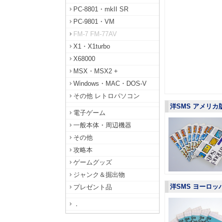
PC-8801・mkII SR
PC-9801・VM
FM-7 FM-77AV
X1・X1turbo
X68000
MSX・MSX2 +
Windows・MAC・DOS-V
その他 レトロパソコン
洋SMS アメリ
電子ゲーム
一般本体・周辺機器
その他
攻略本
ゲームグッズ
ジャンク＆掘出物
洋SMS ヨーロ
プレゼント品
．