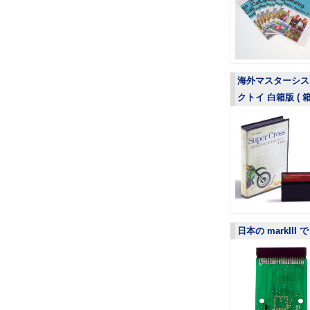
海外マスターシステム
クトイ 白箱版 (
日本の markIII