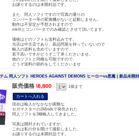
お譲りするのは未開封品です。
また、同人ソフトですので写真の通りの
コンバーター等の変換機がないと起動しません。
動作は不安定が予想されますので
mkIIIとコンバータでのみ確認とさせて頂いてます。
価格はどのソフトも送料込みです。
当店は中古店であり、新品問屋を持っていないので
輸入の送料も含めていますので、
若干高いですがどうぞご了承くださいませ。
他のソフトと同梱も可能ですので、
どうぞ送料の節約をしてくださいませ
 同人ソフト HEROES AGAINST DEMONS ヒーローvs悪魔 ( 新品未開
販売価格
\8,800
1個まで
現在は輸入がなかなか困難な
セガマスターの2Mindsで発売された
同人ソフトを3種輸入してきました。
写真は開封されていますが、
これは私の分を開けて撮影しました。
お譲りするのは未開封品です。