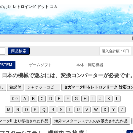
のお店
レトロイング ドット コム
購入合計額：0円
YSTEM
ゲームソフト
本体・周辺機器
※ 日本の機械で遊ぶには、変換コンバーターが必要です
し
箱説付
ジャケットコピー
セガマークIII＆レトロフリーク 対応コ
0-9
A
B
C
D
E
F
G
H
I
J
K
L
M
N
O
P
Q
R
S
T
U
V
W
X
Y
Z
マークIIIより移植された作品
海外マスターシステムのみ販売された作品
マスターシステム 機種内 で 検 索