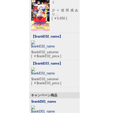
ミ
少々使用感あ
り....
[ ￥5,650 ]
【$rankE02_name
】
$rankE02_setumei
[ ￥$rankE02_price ]
【$rankE03_name
】
$rankE03_setumei
[ ￥$rankE03_price ]
キャンペーン商品
$rankD01_name