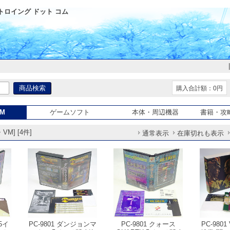
トロイング ドット コム
購入合計額：0円
VM
ゲームソフト
本体・周辺機器
書籍・攻
VM] [4件]
通常表示
在庫切れも表示
 5イ
PC-9801 ダンジョンマ
PC-9801 クォース
PC-980