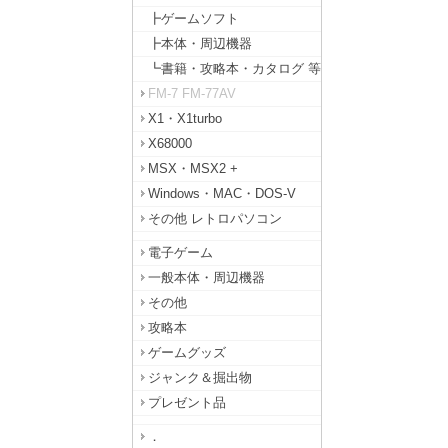
┣ゲームソフト
┣本体・周辺機器
┗書籍・攻略本・カタログ 等
FM-7 FM-77AV
X1・X1turbo
X68000
MSX・MSX2 +
Windows・MAC・DOS-V
その他 レトロパソコン
電子ゲーム
一般本体・周辺機器
その他
攻略本
ゲームグッズ
ジャンク＆掘出物
プレゼント品
．