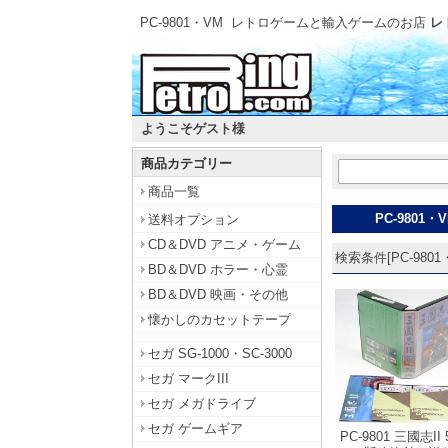
PC-9801・VM
レトロゲームと輸入ゲームのお店
レ
ようこそゲスト様
商品カテゴリー
商品一覧
PC-9801・
送料オプション
CD＆DVD アニメ・ゲーム
検索条件[PC-9801・
BD＆DVD ホラー・心霊
BD＆DVD 映画・その他
懐かしのカセットテープ
セガ SG-1000・SC-3000
セガ マークIII
セガ メガドライブ
セガ ゲームギア
PC-9801 三國志II