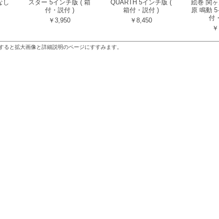
なし
スター 5インチ版 ( 箱
QUARTH 5インチ版 (
絵巻 関ヶ原
付・説付 )
箱付・説付 )
原 鳴動 5
付・
￥3,950
￥8,450
￥
すると拡大画像と詳細説明のページにすすみます。