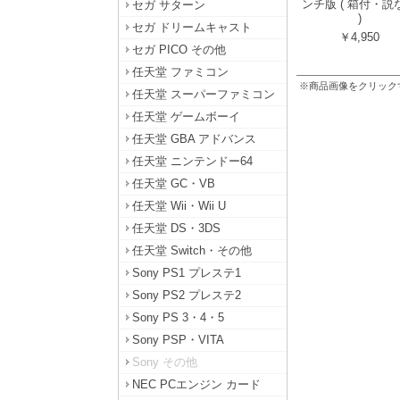
ンチ版 ( 箱付・説
セガ サターン
)
セガ ドリームキャスト
￥4,950
セガ PICO その他
任天堂 ファミコン
※商品画像をクリック
任天堂 スーパーファミコン
任天堂 ゲームボーイ
任天堂 GBA アドバンス
任天堂 ニンテンドー64
任天堂 GC・VB
任天堂 Wii・Wii U
任天堂 DS・3DS
任天堂 Switch・その他
Sony PS1 プレステ1
Sony PS2 プレステ2
Sony PS 3・4・5
Sony PSP・VITA
Sony その他
NEC PCエンジン カード