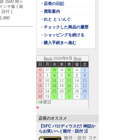
 1600 関ヶ
店長の日記
インチ版 ( 箱
説付 )
買取案内
1,980
れと と いんぐ
チェックした商品の履歴
ショッピングを続ける
購入手続きへ進む
店長のオススメ
【SFC パロディウスだ! 神話か
らお笑いへ ( 箱付・説付 )
】
箱付・説付 コナ