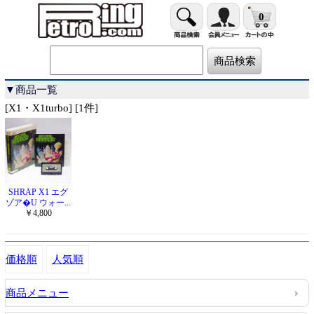
0
▼商品一覧
[X1・X1turbo] [1件]
SHRAP X1 エグ
ゾア�U ウォー...
￥4,800
価格順
人気順
商品メニュー