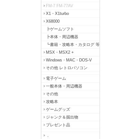
FM-7 FM-77AV
X1・X1turbo
X68000
┣ゲームソフト
┣本体・周辺機器
┗書籍・攻略本・カタログ 等
MSX・MSX2 +
Windows・MAC・DOS-V
その他 レトロパソコン
電子ゲーム
一般本体・周辺機器
その他
攻略本
ゲームグッズ
ジャンク＆掘出物
プレゼント品
．