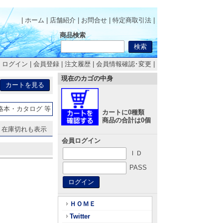
| ホーム
|
店舗紹介
|
お問合せ
|
特定商取引法
|
商品検索
|
ログイン
|
会員登録
|
注文履歴
|
会員情報確認･変更
|
現在のカゴの中身
略本・カタログ 等
カートに0種類
商品の合計は0個
在庫切れも表示
会員ログイン
ＩＤ
PASS
ＨＯＭＥ
Twitter